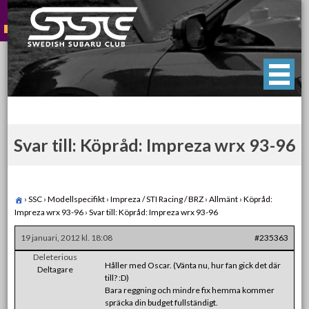
Skip
to
content
Swedish Subaru Club
För oss som älskar Subaru!
Svar till: Köpråd: Impreza wrx 93-96
›
SSC
›
Modellspecifikt
›
Impreza / STI Racing / BRZ
›
Allmänt
›
Köpråd:
Impreza wrx 93-96
›
Svar till: Köpråd: Impreza wrx 93-96
19 januari, 2012 kl. 18:08
#235363
Deleterious
Håller med Oscar. (Vänta nu, hur fan gick det där
Deltagare
till? :D)
Bara reggning och mindre fix hemma kommer
spräcka din budget fullständigt.