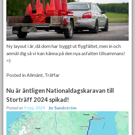
Ny layout i år, då dom har byggt ut flygfältet, men in och
anmäl dig så vi kan känna på den nya asfalten tillsammans!
=)
Posted in
Allmänt
,
Träffar
Nu är äntligen Nationaldagskaravan till
Storträff 2024 spikad!
Posted on
9 maj, 2024
by
Sandström