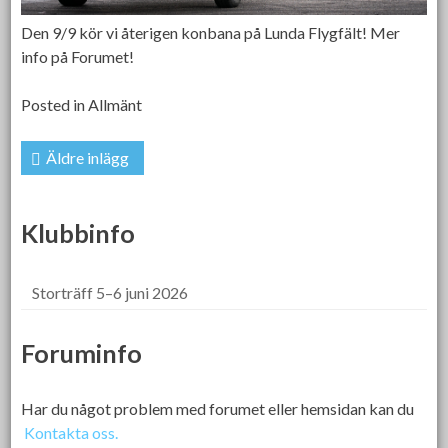
Den 9/9 kör vi återigen konbana på Lunda Flygfält! Mer
info på Forumet!
Posted in
Allmänt
Inläggsnavigering
Äldre inlägg
Klubbinfo
Storträff 5–6 juni 2026
Foruminfo
Har du något problem med forumet eller hemsidan kan du
Kontakta oss.