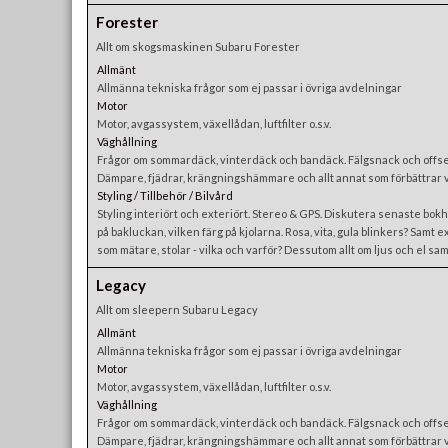
Forester
Allt om skogsmaskinen Subaru Forester
Allmänt
Allmänna tekniska frågor som ej passar i övriga avdelningar
Motor
Motor, avgassystem, växellådan, luftfilter o.s.v.
Väghållning
Frågor om sommardäck, vinterdäck och bandäck. Fälgsnack och offset
Dämpare, fjädrar, krängningshämmare och allt annat som förbättrar 
Styling / Tillbehör / Bilvård
Styling interiört och exteriört. Stereo & GPS. Diskutera senaste bokhy
på bakluckan, vilken färg på kjolarna. Rosa, vita, gula blinkers? Samt e
som mätare, stolar - vilka och varför? Dessutom allt om ljus och el sam
Legacy
Allt om sleepern Subaru Legacy
Allmänt
Allmänna tekniska frågor som ej passar i övriga avdelningar
Motor
Motor, avgassystem, växellådan, luftfilter o.s.v.
Väghållning
Frågor om sommardäck, vinterdäck och bandäck. Fälgsnack och offset
Dämpare, fjädrar, krängningshämmare och allt annat som förbättrar 