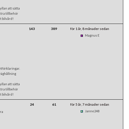
llan att sätta
xtra tillbehör
t bilvård!
143
389
för 1 år, 8 månader sedan
Magnus E
förklaringar.
väghållning
llan att sätta
xtra tillbehör
t bilvård!
24
61
för 5 år, 7 månader sedan
Janne248
dra