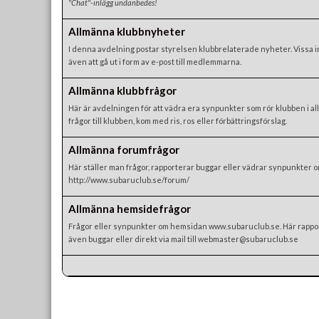
"Chat"-inlägg undanbedes!
Allmänna klubbnyheter
I denna avdelning postar styrelsen klubbrelaterade nyheter. Vissa 
även att gå ut i form av e-post till medlemmarna.
Allmänna klubbfrågor
Här är avdelningen för att vädra era synpunkter som rör klubben i all
frågor till klubben, kom med ris, ros eller förbättringsförslag.
Allmänna forumfrågor
Här ställer man frågor, rapporterar buggar eller vädrar synpunkter 
http://www.subaruclub.se/forum/
Allmänna hemsidefrågor
Frågor eller synpunkter om hemsidan www.subaruclub.se. Här rappo
även buggar eller direkt via mail till webmaster@subaruclub.se