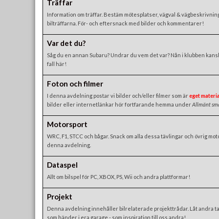
Träffar
Information om träffar. Bestäm mötesplatser, vägval & vägbeskrivnin
bilträffarna. För- och eftersnack med bilder och kommentarer!
Var det du?
Såg du en annan Subaru? Undrar du vem det var? Nån i klubben kansk
fall här!
Foton och filmer
I denna avdelning postar vi bilder och/eller filmer som är
eget materia
bilder eller internetlänkar hör fortfarande hemma under
Allmänt sm
Motorsport
WRC, F1, STCC och bågar. Snack om alla dessa tävlingar och övrig moto
denna avdelning.
Dataspel
Allt om bilspel för PC, XBOX, PS, Wii och andra plattformar!
Projekt
Denna avdelning innehåller bilrelaterade projekttrådar. Låt andra ta
som händer i era garage - som inspiration till oss andra!