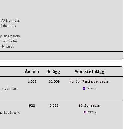
förklaringar.
väghållning
llan att sätta
xtra tillbehör
t bilvård!
Ämnen
Inlägg
Senaste inlägg
6,083
32,009
för 1 år, 7 månader sedan
Visseb
uprylar här!
922
3,538
för 2 år sedan
taz82
 märket Subaru