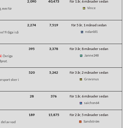
2,090
40,473
för 1 år, 6 månader sedan
Vince
g, mm för
2,274
7,519
för 5 år, 1 månad sedan
nolanbl1
e? Fråga i så
395
3,378
för 3 år, 8 månader sedan
Janne248
l
. Övriga
åprat
.
520
5,242
för 3 år, 2 månader sedan
Grovsnus
rsport sker i
28
376
för 1 år, 6 månader sedan
saichon64
189
15,875
för 2 år, 5 månader sedan
Sandström
 del av vad