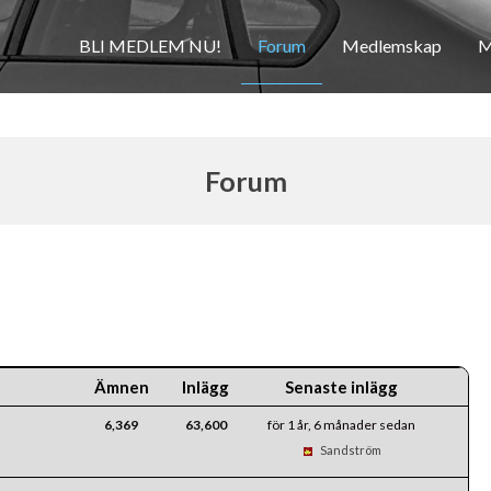
BLI MEDLEM NU!
Forum
Medlemskap
M
Forum
Ämnen
Inlägg
Senaste inlägg
6,369
63,600
för 1 år, 6 månader sedan
Sandström