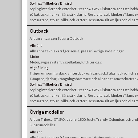
Styling / Tillbehör / Bilvård
Styling interiört och exteriört. Stereo & GPS. Diskutera senaste bokhy
på bakluckan, vilken färg på kjolarna. Rosa, vita, gula blinkers? Samt e
som mätare, stolar - vilka och varför? Dessutom allt om ljus och el sam
Outback
Allt om slitvargen Subaru Outback
Allmänt
Allmänna tekniska frågor som ej passar i övriga avdelningar
Motor
Motor, avgassystem, växellådan, luftfilter o.s.v.
Väghållning
Frågor om sommardäck, vinterdäck och bandäck. Fälgsnack och offset
Dämpare, fjädrar, krängningshämmare och allt annat som förbättrar 
Styling / Tillbehör / Bilvård
Styling interiört och exteriört. Stereo & GPS. Diskutera senaste bokhy
på bakluckan, vilken färg på kjolarna. Rosa, vita, gula blinkers? Samt e
som mätare, stolar - vilka och varför? Dessutom allt om ljus och el sam
Övriga modeller
Allt om Tribeca, XT, SVX, Leone, 1800, Justy, Trendy, Columbus och an
Subarumodeller
Allmänt
Allmänna tekniska frågor som ej passar i övriga avdelningar