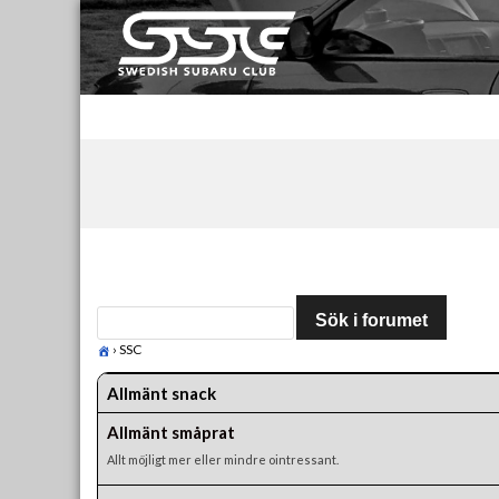
Skip
to
content
Swedish Subaru Club
För oss som älskar Subaru!
›
SSC
Allmänt snack
Allmänt småprat
Allt möjligt mer eller mindre ointressant.