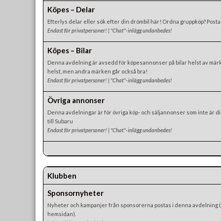
Köpes – Delar
Efterlys delar eller sök efter din drömbil här! Ordna gruppköp? Posta
Endast för privatpersoner! | "Chat"-inlägg undanbedes!
Köpes – Bilar
Denna avdelning är avsedd för köpesannonser på bilar helst av mär
helst, men andra märken går också bra!
Endast för privatpersoner! | "Chat"-inlägg undanbedes!
Övriga annonser
Denna avdelningar är för övriga köp- och säljannonser som inte är d
till Subaru
Endast för privatpersoner! | "Chat"-inlägg undanbedes!
Klubben
Sponsornyheter
Nyheter och kampanjer från sponsorerna postas i denna avdelning 
hemsidan).