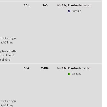
201
960
för 1 år, 11 månader sedan
xantian
förklaringar.
väghållning
llan att sätta
xtra tillbehör
t bilvård!
504
2,434
för 1 år, 11 månader sedan
bampas
förklaringar.
väghållning