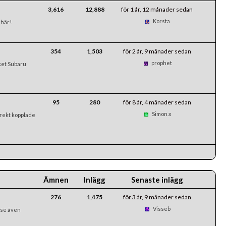
3,616
12,888
för 1 år, 12 månader sedan
Korsta
 här!
354
1,503
för 2 år, 9 månader sedan
prophet
ket Subaru
95
280
för 8 år, 4 månader sedan
Simon.x
irekt kopplade
Ämnen
Inlägg
Senaste inlägg
276
1,475
för 3 år, 9 månader sedan
Visseb
(se även