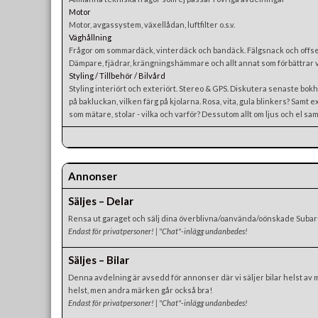
Motor
Motor, avgassystem, växellådan, luftfilter o.s.v.
Väghållning
Frågor om sommardäck, vinterdäck och bandäck. Fälgsnack och offset
Dämpare, fjädrar, krängningshämmare och allt annat som förbättrar 
Styling / Tillbehör / Bilvård
Styling interiört och exteriört. Stereo & GPS. Diskutera senaste bokhy
på bakluckan, vilken färg på kjolarna. Rosa, vita, gula blinkers? Samt e
som mätare, stolar - vilka och varför? Dessutom allt om ljus och el sam
Annonser
Säljes – Delar
Rensa ut garaget och sälj dina överblivna/oanvända/oönskade Subar
Endast för privatpersoner! | "Chat"-inlägg undanbedes!
Säljes – Bilar
Denna avdelning är avsedd för annonser där vi säljer bilar helst av
helst, men andra märken går också bra!
Endast för privatpersoner! | "Chat"-inlägg undanbedes!