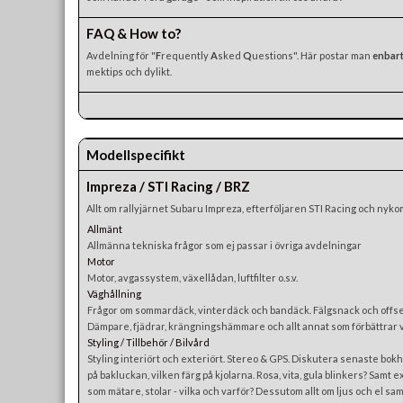
FAQ & How to?
Avdelning för "
F
requently
A
sked
Q
uestions". Här postar man
enbar
mektips och dylikt.
Modellspecifikt
Impreza / STI Racing / BRZ
Allt om rallyjärnet Subaru Impreza, efterföljaren STI Racing och nyk
Allmänt
Allmänna tekniska frågor som ej passar i övriga avdelningar
Motor
Motor, avgassystem, växellådan, luftfilter o.s.v.
Väghållning
Frågor om sommardäck, vinterdäck och bandäck. Fälgsnack och offset
Dämpare, fjädrar, krängningshämmare och allt annat som förbättrar 
Styling / Tillbehör / Bilvård
Styling interiört och exteriört. Stereo & GPS. Diskutera senaste bokhy
på bakluckan, vilken färg på kjolarna. Rosa, vita, gula blinkers? Samt e
som mätare, stolar - vilka och varför? Dessutom allt om ljus och el sam