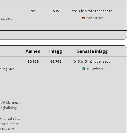
92
635
för 3 år, 9 månader sedan
Sandström
t
guider,
Ämnen
Inlägg
Senaste inlägg
10,958
86,742
för 3 år, 5 månader sedan
mittedude
omling BRZ
förklaringar.
väghållning
llan att sätta
xtra tillbehör
t bilvård!