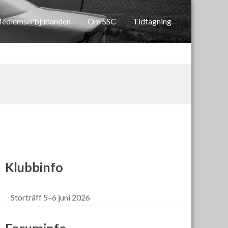
edlemserbjudanden
Om SSC
Tidtagning
Klubbinfo
Storträff 5–6 juni 2026