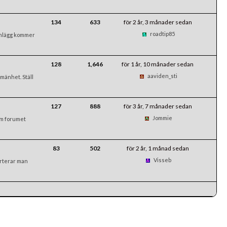
134
633
för 2 år, 3 månader sedan
roadtip85
inlägg kommer
128
1,646
för 1 år, 10 månader sedan
aaviden_sti
mänhet. Ställ
127
888
för 3 år, 7 månader sedan
Jommie
om forumet
83
502
för 2 år, 1 månad sedan
Visseb
rterar man