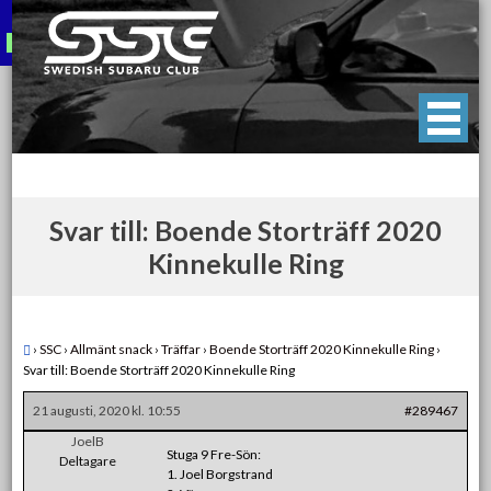
Skip
to
content
Swedish Subaru Club
För oss som älskar Subaru!
Svar till: Boende Storträff 2020
Kinnekulle Ring
›
SSC
›
Allmänt snack
›
Träffar
›
Boende Storträff 2020 Kinnekulle Ring
›
Svar till: Boende Storträff 2020 Kinnekulle Ring
21 augusti, 2020 kl. 10:55
#289467
JoelB
Stuga 9 Fre-Sön:
Deltagare
1. Joel Borgstrand