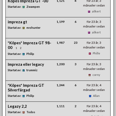
Köpes Impreza GT -00
1,121
4
för 23 år, 3
månader sedan
Startat av:
Zwampen
ailkert
impreza gt
1,199
6
för 23 år, 3
månader sedan
Startat av:
evohunter
ailkert
*Köpes* Impreza GT 98-
1,987
23
för 23 år, 3
00
månader sedan
1
2
Phille
Startat av:
Philip
Impreza eller legacy
1,200
3
för 23 år, 3
månader sedan
Startat av:
trummiz
corny
*Köpes* Impreza GT
1,244
6
för 23 år, 4
Silverfärgad
månader sedan
Startat av:
Philip
Allan
Legazy 2,2
1,111
2
för 23 år, 4
månader sedan
Startat av:
Todos