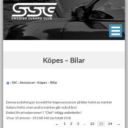
Skip
to
content
Swedish Subaru Club
För oss som älskar Subaru!
Köpes – Bilar
›
SSC
›
Annonser
›
Köpes – Bilar
Denna avdelning är avsedd för köpesannonser på bilar helst av märket
Subaru helst, men andra märken går också bra!
Endast för privatpersoner! | "Chat"-inlägg undanbedes!
Visar 15 ämnen - 331 till 345 (av totalt 354)
←
1
2
3
…
22
23
24
→