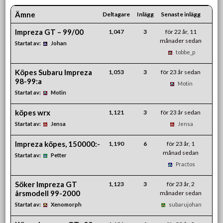
Ämne
Deltagare
Inlägg
Senaste inlägg
Impreza GT – 99/00
1,047
3
för 22 år, 11
månader sedan
Startat av:
Johan
tobbe_p
Köpes Subaru Impreza
1,053
3
för 23 år sedan
98-99:a
Motin
Startat av:
Motin
köpes wrx
1,121
3
för 23 år sedan
Startat av:
Jensa
Jensa
Impreza köpes, 150000:-
1,190
6
för 23 år, 1
månad sedan
Startat av:
Petter
Practos
Söker Impreza GT
1,123
3
för 23 år, 2
årsmodell 99-2000
månader sedan
Startat av:
Xenomorph
subarujohan