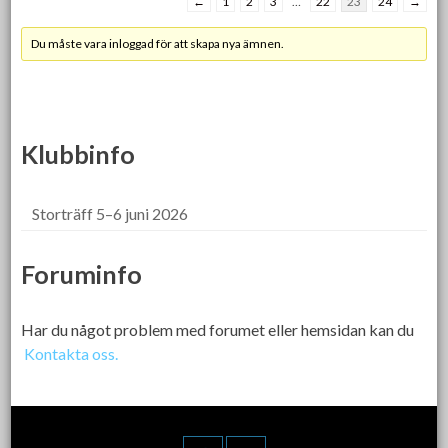
←
1
2
3
…
22
23
24
→
Du måste vara inloggad för att skapa nya ämnen.
Klubbinfo
Storträff 5–6 juni 2026
Foruminfo
Har du något problem med forumet eller hemsidan kan du
Kontakta oss.