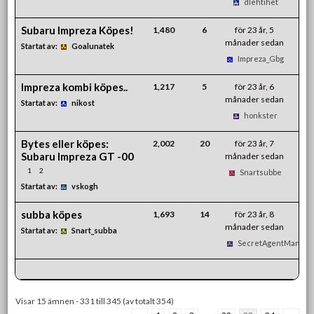
dlehtihet
Subaru Impreza Köpes!
1,480
6
för 23 år, 5
månader sedan
Startat av:
Goalunatek
Impreza_Gbg
Impreza kombi köpes..
1,217
5
för 23 år, 6
månader sedan
Startat av:
nikost
honkster
Bytes eller köpes:
2,002
20
för 23 år, 7
Subaru Impreza GT -00
månader sedan
1
2
Snartsubbe
Startat av:
vskogh
subba köpes
1,693
14
för 23 år, 8
månader sedan
Startat av:
Snart_subba
SecretAgentMan
Visar 15 ämnen - 331 till 345 (av totalt 354)