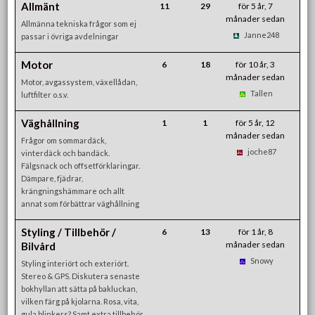
Allmänt
11
29
för 5 år, 7
månader sedan
Allmänna tekniska frågor som ej
Janne248
passar i övriga avdelningar
Motor
6
18
för 10 år, 3
månader sedan
Motor, avgassystem, växellådan,
Tallen
luftfilter o.s.v.
Väghållning
1
1
för 5 år, 12
månader sedan
Frågor om sommardäck,
joche87
vinterdäck och bandäck.
Fälgsnack och offsetförklaringar.
Dämpare, fjädrar,
krängningshämmare och allt
annat som förbättrar väghållning
Styling / Tillbehör /
6
13
för 1 år, 8
månader sedan
Bilvård
Snowy
Styling interiört och exteriört.
Stereo & GPS. Diskutera senaste
bokhyllan att sätta på bakluckan,
vilken färg på kjolarna. Rosa, vita,
gula blinkers? Samt extra tillbehör