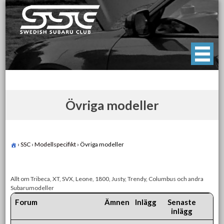
Skip
to
content
Swedish Subaru Club
För oss som älskar Subaru!
Övriga modeller
›
SSC
›
Modellspecifikt
›
Övriga modeller
Allt om Tribeca, XT, SVX, Leone, 1800, Justy, Trendy, Columbus och andra
Subarumodeller
Forum
Ämnen
Inlägg
Senaste
inlägg