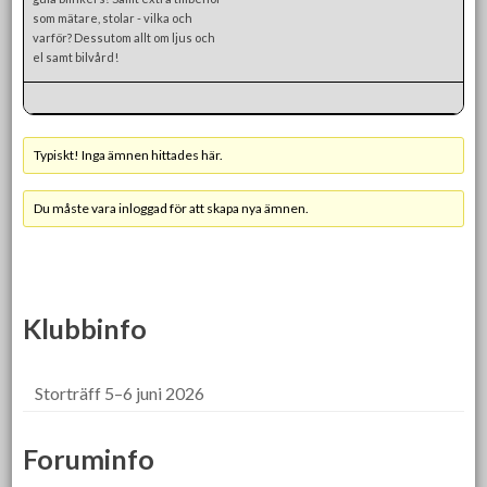
som mätare, stolar - vilka och
varför? Dessutom allt om ljus och
el samt bilvård!
Typiskt! Inga ämnen hittades här.
Du måste vara inloggad för att skapa nya ämnen.
Klubbinfo
Storträff 5–6 juni 2026
Foruminfo