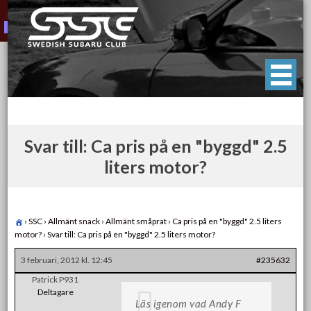
Skip
to
content
Swedish Subaru Club
För oss som älskar Subaru!
Svar till: Ca pris på en "byggd" 2.5
liters motor?
›
SSC
›
Allmänt snack
›
Allmänt småprat
›
Ca pris på en "byggd" 2.5 liters
motor?
›
Svar till: Ca pris på en "byggd" 2.5 liters motor?
3 februari, 2012 kl. 12:45
#235632
Patrick P931
Deltagare
Läs igenom vad Andy F