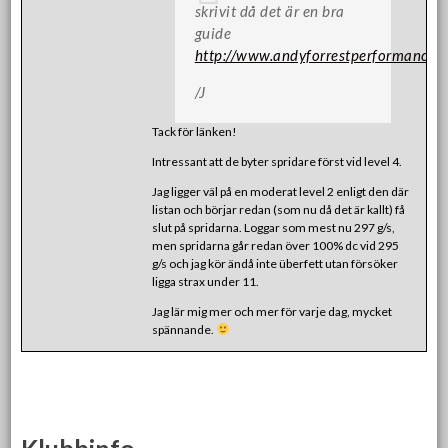
skrivit då det är en bra
guide
http://www.andyforrestperformance.
/J
Tack för länken!
Intressant att de byter spridare först vid level 4.
Jag ligger väl på en moderat level 2 enligt den där
listan och börjar redan (som nu då det är kallt) få
slut på spridarna. Loggar som mest nu 297 g/s,
men spridarna går redan över 100% dc vid 295
g/s och jag kör ändå inte überfett utan försöker
ligga strax under 11.
Jag lär mig mer och mer för varje dag, mycket
spännande.
Klubbinfo