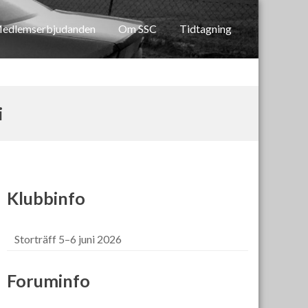
edlemserbjudanden
Om SSC
Tidtagning
i
Klubbinfo
Storträff 5–6 juni 2026
Foruminfo