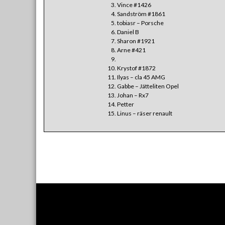
Vince #1426
Sandström #1861
tobiasr – Porsche
Daniel B
Sharon #1921
Arne #421
Krystof #1872
Ilyas – cla 45 AMG
Gabbe – Jätteliten Opel
Johan – Rx7
Petter
Linus – räser renault