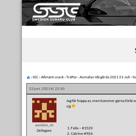
Skip
to
content
Swedish Subaru Club
För oss som älskar Subaru!
›
SSC
›
Allmänt snack
›
Träffar
›
Anmälan Vårgårda 2021 31-Juli
›
Sv
23 juni, 2021 kl. 22:30
Jag får hoppa av, men kommer gärna förbi o
sig
aaviden_sti
Felix – #1520
Deltagare
Catrine-#926