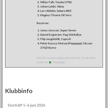
Niklas Falk, Toyota GT86
Johan Lekås, Warp
Lars Aldebo, Subaru BRZ
Magnus Thomé GR Yaris
Reserver:
Jonas Jonsson, Super Seven
Daniel Engström, Pug 106 Rallye
Filip Jungefeldt, Cupra R
Péter Kurucz-Morvai (Pepepapa), Nissan
370Z Nismo
Det här svaret redigerades för 4 år, 11 månader
sedan av
Pepepapa.
Klubbinfo
Storträff 5–6 juni 2026