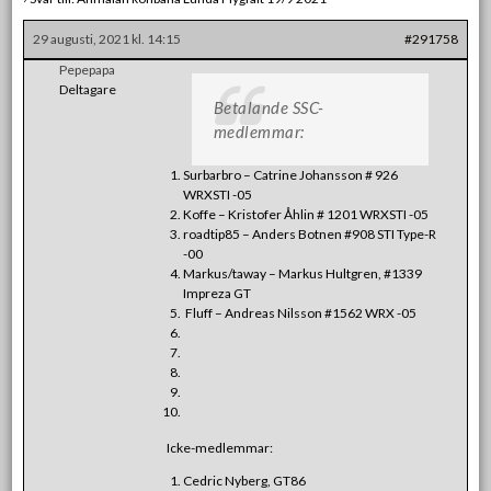
29 augusti, 2021 kl. 14:15
#291758
Pepepapa
Deltagare
Betalande SSC-
medlemmar:
Surbarbro – Catrine Johansson # 926
WRXSTI -05
Koffe – Kristofer Åhlin # 1201 WRXSTI -05
roadtip85 – Anders Botnen #908 STI Type-R
-00
Markus/taway – Markus Hultgren, #1339
Impreza GT
Fluff – Andreas Nilsson #1562 WRX -05
Icke-medlemmar:
Cedric Nyberg, GT86