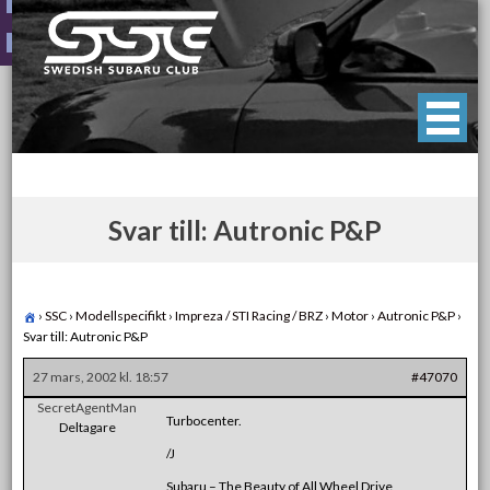
Skip
to
content
Swedish Subaru Club
För oss som älskar Subaru!
Svar till: Autronic P&P
›
SSC
›
Modellspecifikt
›
Impreza / STI Racing / BRZ
›
Motor
›
Autronic P&P
›
Svar till: Autronic P&P
27 mars, 2002 kl. 18:57
#47070
SecretAgentMan
Turbocenter.
Deltagare
/J
Subaru – The Beauty of All Wheel Drive