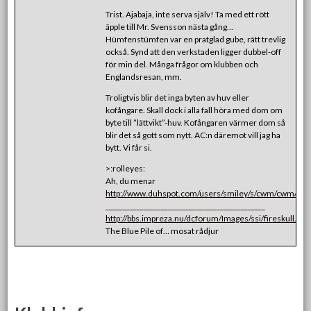
Trist. Ajabaja, inte serva själv! Ta med ett rött
äpple till Mr. Svensson nästa gång…
Hümfenstümfen var en pratglad gube, rätt trevlig
också. Synd att den verkstaden ligger dubbel-off
för min del. Många frågor om klubben och
Englandsresan, mm.
Troligtvis blir det inga byten av huv eller
kofångare. Skall dock i alla fall höra med dom om
byte till ”lättvikt”-huv. Kofångaren värmer dom så
blir det så gott som nytt. AC:n däremot vill jag ha
bytt. Vi får si.
>:rolleyes:
Ah, du menar
http://www.duhspot.com/users/smiley/s/cwm/cwm/cwm
______________________________________________
http://bbs.impreza.nu/dcforum/Images/ssi/fireskull.gif
The Blue Pile of… mosat rådjur