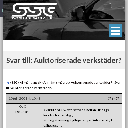
Skip
to
content
Swedish Subaru Club
För oss som älskar Subaru!
Svar till: Auktoriserade verkstäder?
›
SSC
›
Allmänt snack
›
Allmänt småprat
›
Auktoriserade verkstäder?
›
Svar
till: Auktoriserade verkstäder?
19 juli, 2001 kl. 10:43
#76497
OzO
>Var ute på TSv och servade bettan i tisdags,
Deltagare
kändes lite olustigt,
>tråkig stämning, tydligen säljer Subaru riktigt
dåligt just nu.