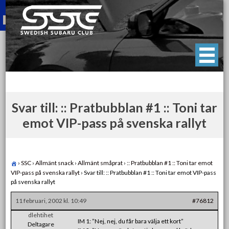
Skip
to
content
Swedish Subaru Club
För oss som älskar Subaru!
Svar till: :: Pratbubblan #1 :: Toni tar
emot VIP-pass på svenska rallyt
›
SSC
›
Allmänt snack
›
Allmänt småprat
›
:: Pratbubblan #1 :: Toni tar emot
VIP-pass på svenska rallyt
›
Svar till: :: Pratbubblan #1 :: Toni tar emot VIP-pass
på svenska rallyt
11 februari, 2002 kl. 10:49
#76812
dlehtihet
IM 1: ”Nej, nej, du får bara välja ett kort”
Deltagare