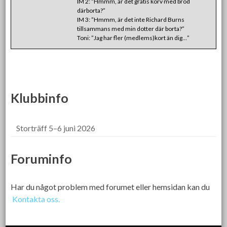
IM 2: ”Hmmm, är det gratis korv med bröd
därborta?”
IM 3: ”Hmmm, är det inte Richard Burns
tillsammans med min dotter där borta?”
Toni: ”Jag har fler (medlems)kort än dig…”
Klubbinfo
Storträff 5–6 juni 2026
Foruminfo
Har du något problem med forumet eller hemsidan kan du
Kontakta oss.