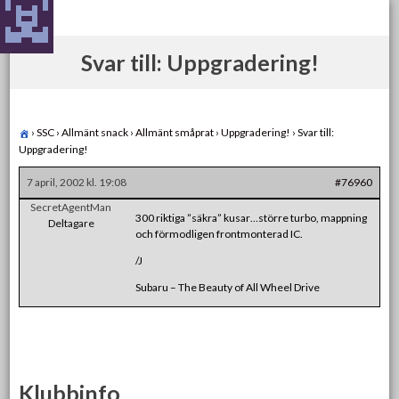
Skip
to
content
Svar till: Uppgradering!
›
SSC
›
Allmänt snack
›
Allmänt småprat
›
Uppgradering!
›
Svar till:
Uppgradering!
7 april, 2002 kl. 19:08
#76960
SecretAgentMan
300 riktiga ”säkra” kusar…större turbo, mappning
Deltagare
och förmodligen frontmonterad IC.
/J
Subaru – The Beauty of All Wheel Drive
Klubbinfo