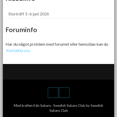
Storträff 5–6 juni 2026
Foruminfo
Har du något problem med forumet eller hemsidan kan du
Kontakta oss.
Med kraften från Subaru :
Swedish Subaru Club
by Swedish
Subaru Club