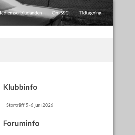
edlemserbjudanden
Om SSC
Tidtagning
Klubbinfo
Storträff 5–6 juni 2026
Foruminfo