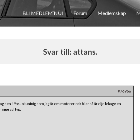
BLI MEDLEM NU!
Forum
Medlemskap
M
Svar till: attans.
#76966
dag den 19:e.. okuninig som jag är om motorer ock bilar så är olje lekage en
 inge val typ.