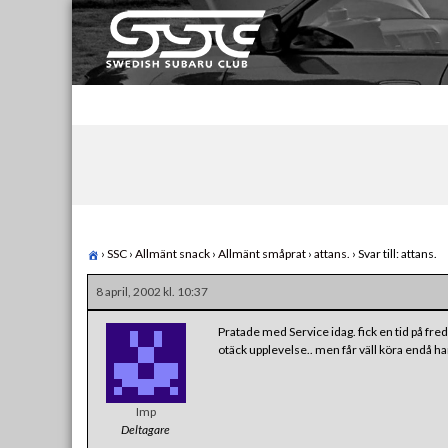
Skip
to
content
Swedish Subaru Club
För oss som älskar Subaru!
›
SSC
›
Allmänt snack
›
Allmänt småprat
›
attans.
›
Svar till: attans.
8 april, 2002 kl. 10:37
Pratade med Service idag. fick en tid på fre
otäck upplevelse.. men får väll köra endå har
Imp
Deltagare