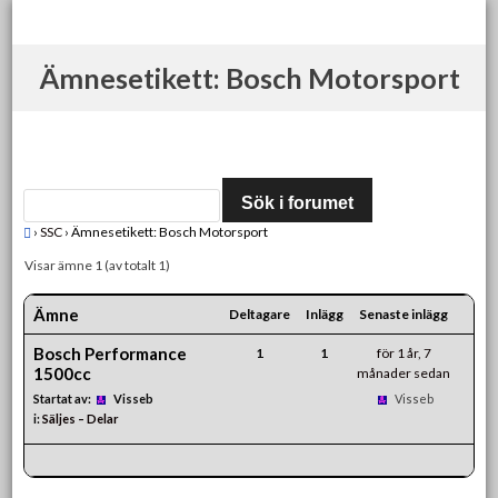
Skip
to
content
Ämnesetikett: Bosch Motorsport
›
SSC
›
Ämnesetikett: Bosch Motorsport
Visar ämne 1 (av totalt 1)
Ämne
Deltagare
Inlägg
Senaste inlägg
Bosch Performance
1
1
för 1 år, 7
1500cc
månader sedan
Startat av:
Visseb
Visseb
i:
Säljes – Delar