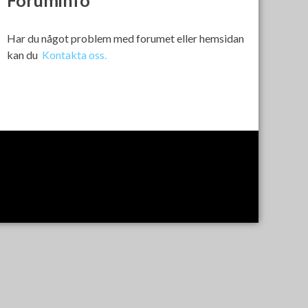
Foruminfo
Har du något problem med forumet eller hemsidan
kan du
Kontakta oss.