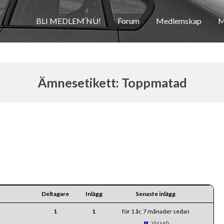
BLI MEDLEM NU!
Forum
Medlemskap
M
Ämnesetikett: Toppmatad
Deltagare
Inlägg
Senaste inlägg
1
1
för 1 år, 7 månader sedan
Visseb