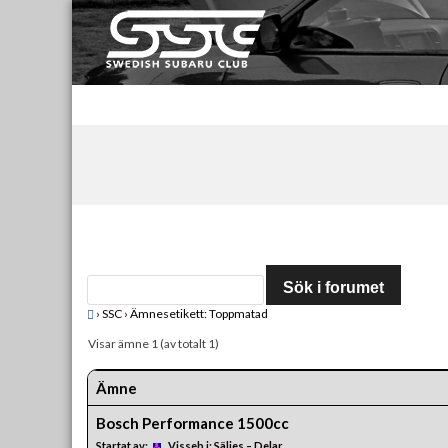
Skip
to
content
Swedish Subaru Club
För oss som älskar Subaru!
›
SSC
›
Ämnesetikett: Toppmatad
Visar ämne 1 (av totalt 1)
Ämne
Bosch Performance 1500cc
Startat av:
Visseb
i:
Säljes – Delar