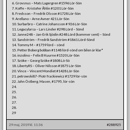
6. Grovsnus – Mats Lagergren #1596 Lör-Sön
7. Koffe – Kristofer Åhlin #1201 Lör-Sön
8. Fredsson – Fredrik Olsson #1728 Lör-Sön
9. Arellano – Arne Avner 421 Lör-Sön
10. Surbarbro – Catrine Johansson # 926 Lör-Sön
11. Legacylarsa – Lars Linder #298 Lörd – Sönd
12. Janne248 – Jan-Erik Sjödin #248 Lörd (kommer sent) – Sönd
13. Sandström – Fredrik Sandström #1861 Lörd-Sönd
14. Tommy M – #1759 lörd – sönd
15. Petter Boberg bobban #1148 lörd-sönd om bilen är klar*
16. inzolino – Felix B Kuurne #1520 Lör-Sön
17. Szöke – Georg Szöke #1808 Lö-Sö
18. LibertyRS – Oliver Nilsson #1875 Lör-Sön
20. Vince – Vincent Mondiet #1428 Lör-Sön
21. petrowski87- Piotr frackiewicz #1729 lör-sön
22. Jahn Östberg, Masen, #1795, lör-sön
24.
25.
26.
27.
28.
29
29 maj, 2019 kl. 11:36
#288925