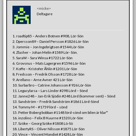
<micke>
Deltagare
1. roadtip85 – Anders Botnen #908, Lör-Sön
2. Dpersson89 – Daniel Persson #1826 Lör-Sön
3. Jommie – Jon Ingebrigtsen #1544 Lör-Sön
4. Zlasher – Johan Melin #1589 Lör- Sön.
5. SaraW – Sara Winsa #1722 Lör-Sön
6. Grovsnus – Mats Lagergren #1596 Lör-Sön
7. Koffe – Kristofer Åhlin #1201 Lör-Sön
8. Fredsson – Fredrik Olsson #1728 Lör-Sön
9. Arellano – Arne Avner 421 Lör-Sön
10. Surbarbro – Catrine Johansson # 926 Lör-Sön
11. Legacylarsa – Lars Linder #298 Lörd – Sönd
12. Janne248 – Jan-Erik Sjödin #248 Lörd (kommer sent) – Sönd
13. Sandström – Fredrik Sandström #1861 Lörd-Sönd
14. Tommy M – #1759 lörd – sönd
15. Petter Boberg bobban #1148 lörd-sönd om bilen är klar*
16. inzolino – Felix B Kuurne #1520 Lör-Sön
17. Szöke – Georg Szöke #1808 Lö-Sö
18. LibertyRS – Oliver Nilsson #1875 Lör-Sön
20. Vince – Vincent Mondiet #1428 Lör-Sön