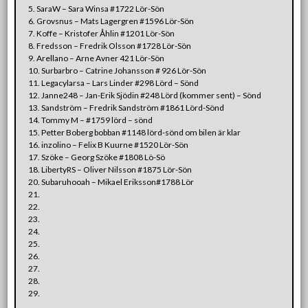
5. SaraW – Sara Winsa #1722 Lör-Sön
6. Grovsnus – Mats Lagergren #1596 Lör-Sön
7. Koffe – Kristofer Åhlin #1201 Lör-Sön
8. Fredsson – Fredrik Olsson #1728 Lör-Sön
9. Arellano – Arne Avner 421 Lör-Sön
10. Surbarbro – Catrine Johansson # 926 Lör-Sön
11. Legacylarsa – Lars Linder #298 Lörd – Sönd
12. Janne248 – Jan-Erik Sjödin #248 Lörd (kommer sent) – Sönd
13. Sandström – Fredrik Sandström #1861 Lörd-Sönd
14. Tommy M – #1759 lörd – sönd
15. Petter Boberg bobban #1148 lörd-sönd om bilen är klar
16. inzolino – Felix B Kuurne #1520 Lör-Sön
17. Szöke – Georg Szöke #1808 Lö-Sö
18. LibertyRS – Oliver Nilsson #1875 Lör-Sön
20. Subaruhooah – Mikael Eriksson#1788 Lör
21.
22.
23.
24.
25.
26.
27.
28.
29.