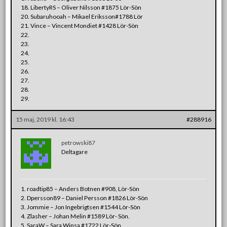
18. LibertyRS – Oliver Nilsson #1875 Lör-Sön
20. Subaruhooah – Mikael Eriksson#1788 Lör
21. Vince – Vincent Mondiet #1428 Lör-Sön
22.
23.
24.
25.
26.
27.
28.
29.
15 maj, 2019 kl. 16:43
#288916
petrowski87
Deltagare
1. roadtip85 – Anders Botnen #908, Lör-Sön
2. Dpersson89 – Daniel Persson #1826 Lör-Sön
3. Jommie – Jon Ingebrigtsen #1544 Lör-Sön
4. Zlasher – Johan Melin #1589 Lör- Sön.
5. SaraW – Sara Winsa #1722 Lör-Sön