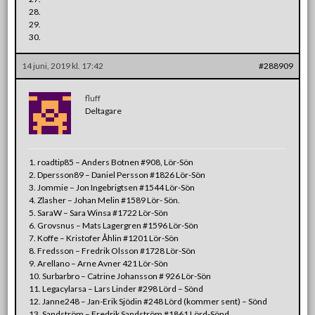
28.
29.
30.
14 juni, 2019 kl. 17:42
#288909
fluff
Deltagare
1. roadtip85 – Anders Botnen #908, Lör-Sön
2. Dpersson89 – Daniel Persson #1826 Lör-Sön
3. Jommie – Jon Ingebrigtsen #1544 Lör-Sön
4. Zlasher – Johan Melin #1589 Lör- Sön.
5. SaraW – Sara Winsa #1722 Lör-Sön
6. Grovsnus – Mats Lagergren #1596 Lör-Sön
7. Koffe – Kristofer Åhlin #1201 Lör-Sön
8. Fredsson – Fredrik Olsson #1728 Lör-Sön
9. Arellano – Arne Avner 421 Lör-Sön
10. Surbarbro – Catrine Johansson # 926 Lör-Sön
11. Legacylarsa – Lars Linder #298 Lörd – Sönd
12. Janne248 – Jan-Erik Sjödin #248 Lörd (kommer sent) – Sönd
13. Sandström – Fredrik Sandström #1861 Lörd-Sönd