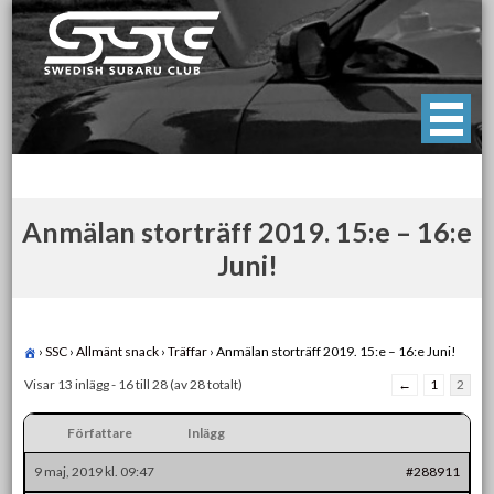
Skip
to
content
Swedish Subaru Club
För oss som älskar Subaru!
Anmälan storträff 2019. 15:e – 16:e
Juni!
›
SSC
›
Allmänt snack
›
Träffar
›
Anmälan storträff 2019. 15:e – 16:e Juni!
Visar 13 inlägg - 16 till 28 (av 28 totalt)
←
1
2
Författare
Inlägg
9 maj, 2019 kl. 09:47
#288911