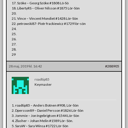
17. Szöke – Georg Szöke #1808 Lö-Sö
18. LibertyRS – Oliver Nilsson #1875 Lör-Sön
20.
21. Vince – Vincent Mondiet #1428 Lör-Sön
22. petrowski87- Piotr frackiewicz #1729 lör-sön
24.
25.
26.
27.
28.
29
28 maj, 2019 kl. 16:42
#288905
roadtip85
Keymaster
1. roadtip85 – Anders Botnen #908, Lör-Sön
2. Dpersson89 – Daniel Persson #1826 Lör-Sön
3. Jommie – Jon Ingebrigtsen #1544 Lör-Sön
4. Zlasher – Johan Melin #1589 Lör- Sön.
5. SaraW – Sara Winsa #1722 Lör-Sön