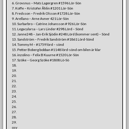
6. Grovsnus – Mats Lagergren #1596 Lör-Sön
7. Koffe – Kristofer Åhlin #1201 Lör-Sön
8. Fredsson – Fredrik Olsson #1728 Lör-Sön
9. Arellano – Arne Avner 421 Lör-Sön
10. Surbarbro – Catrine Johansson # 926 Lör-Sön
11. Legacylarsa – Lars Linder #298 Lörd – Sönd
12. Janne248 – Jan-Erik Sjödin #248 Lörd (kommer sent) – Sönd
13. Sandström – Fredrik Sandström #1861 Lörd-Sönd
14. Tommy M – #1759 lörd – sönd
15. Petter Boberg bobban #1148 lörd-sönd om bilen är klar
16. inzolino – Felix B Kuurne #1520 Lör-Sön
17. Szöke – Georg Szöke #1808 Lö-Sö
18.
19.
20.
21.
22.
23.
24.
25.
26.
27.
28.
29.
osv