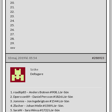
20.
21.
22.
23.
24.
25.
26.
27.
28.
29.
osv
10 maj, 2019 kl. 05:54
#288923
Szöke
Deltagare
1. roadtip85 – Anders Botnen #908, Lör-Sön
2. Dpersson89 – Daniel Persson #1826 Lör-Sön
3. Jommie – Jon Ingebrigtsen #1544 Lör-Sön
4. Zlasher – Johan Melin #1589 Lör- Sön.
5. SaraW – Sara Winsa #1722 Lör-Sön