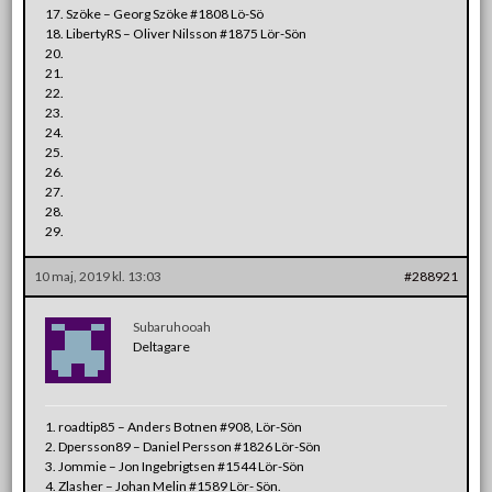
17. Szöke – Georg Szöke #1808 Lö-Sö
18. LibertyRS – Oliver Nilsson #1875 Lör-Sön
20.
21.
22.
23.
24.
25.
26.
27.
28.
29.
10 maj, 2019 kl. 13:03
#288921
Subaruhooah
Deltagare
1. roadtip85 – Anders Botnen #908, Lör-Sön
2. Dpersson89 – Daniel Persson #1826 Lör-Sön
3. Jommie – Jon Ingebrigtsen #1544 Lör-Sön
4. Zlasher – Johan Melin #1589 Lör- Sön.