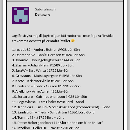
Subaruhooah
Deltagare
Jag får stryka mig då jag troligen fått motorras, men jag ska försöka
att komma och titta på er andra istället
1. roadtip85 – Anders Botnen #908, Lör-Sön
2. Dpersson89 – Daniel Persson #1826 Lör-Sön
3. Jommie – Jon Ingebrigtsen #1544 Lör-Sön
4. Zlasher – Johan Melin #1589 Lör- Sön.
5. SaraW – Sara Winsa #1722 Lör-Sön
6. Grovsnus – Mats Lagergren #1596 Lör-Sön
7. Koffe – Kristofer Åhlin #1201 Lör-Sön
8. Fredsson – Fredrik Olsson #1728 Lör-Sön
9. Arellano – Arne Avner 421 Lör-Sön
10. Surbarbro – Catrine Johansson # 926 Lör-Sön
11. Legacylarsa – Lars Linder #298 Lörd – Sönd
12. Janne248 – Jan-Erik Sjödin #248 Lörd (kommer sent) – Sönd
13. Sandström – Fredrik Sandström #1861 Lörd-Sönd
14. Tommy M – #1759 lörd – sönd
15. Petter Boberg bobban #1148 lörd-sönd om bilen är klar*
16. inzolino – Felix B Kuurne #1520 Lör-Sön