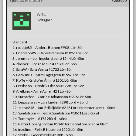
8 juni, 2019 kl. 20:36
#288920
W-31
Deltagare
Standard
1. roadtip85 – Anders Botnen #908, Lör-Sön
2. Dpersson89 – Daniel Persson #1826 Lör-Sön
3. Jommie – Jon Ingebrigtsen #1544 Lör-Sön
4. Zlasher – Johan Melin #1589 Lör- Sön.
5. SaraW – Sara Winsa #1722 Lör-Sön
6. Grovsnus – Mats Lagergren #1596 Lör-Sön
7. Koffe – Kristofer Åhlin #1201 Lör-Sön
8. Fredsson – Fredrik Olsson #1728 Lör-Sön
9. Arellano – Arne Avner 421 Lör-Sön
10. Surbarbro – Catrine Johansson # 926 Lör-Sön
11. Legacylarsa – Lars Linder #298 Lörd – Sönd
12. Janne248 – Jan-Erik Sjödin #248 Lörd (kommer sent) – Sönd
13. Sandström – Fredrik Sandström #1861 Lörd-Sönd
14. Tommy M – #1759 lörd – sönd
15. Petter Boberg bobban #1148 lörd-sönd om bilen är klar*
16. inzolino – Felix B Kuurne #1520 Lör-Sön
17. Szöke – Georg Szöke #1808 Lö-Sö