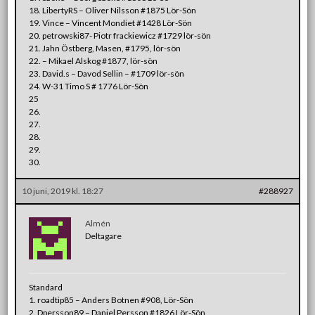
18. LibertyRS – Oliver Nilsson #1875 Lör-Sön
19. Vince – Vincent Mondiet #1428 Lör-Sön
20. petrowski87- Piotr frackiewicz #1729 lör-sön
21. Jahn Östberg, Masen, #1795, lör-sön
22.
– Mikael Alskog #1877, lör-sön
23. David.s – Davod Sellin – #1709 lör-sön
24. W-31 Timo S # 1776 Lör-Sön
25
26.
27.
28.
29.
30.
10 juni, 2019 kl. 18:27
#288927
Almén
Deltagare
Standard
1. roadtip85 – Anders Botnen #908, Lör-Sön
2. Dpersson89 – Daniel Persson #1826 Lör-Sön