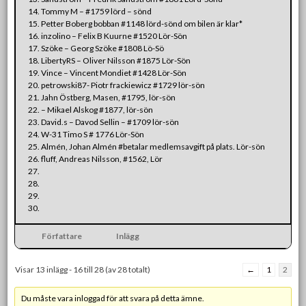
14. Tommy M – #1759 lörd – sönd
15. Petter Boberg bobban #1148 lörd-sönd om bilen är klar*
16. inzolino – Felix B Kuurne #1520 Lör-Sön
17. Szöke – Georg Szöke #1808 Lö-Sö
18. LibertyRS – Oliver Nilsson #1875 Lör-Sön
19. Vince – Vincent Mondiet #1428 Lör-Sön
20. petrowski87- Piotr frackiewicz #1729 lör-sön
21. Jahn Östberg, Masen, #1795, lör-sön
22.
– Mikael Alskog #1877, lör-sön
23. David.s – Davod Sellin – #1709 lör-sön
24. W-31 Timo S # 1776 Lör-Sön
25. Almén, Johan Almén #betalar medlemsavgift på plats. Lör-sön
26. fluff, Andreas Nilsson, #1562, Lör
27.
28.
29.
30.
Författare
Inlägg
Visar 13 inlägg - 16 till 28 (av 28 totalt)
←
1
2
Du måste vara inloggad för att svara på detta ämne.