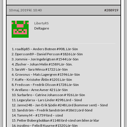
10 maj, 2019 kl. 10:40
#288919
LibertyRS
Deltagare
1. roadtip85 – Anders Botnen #908, Lör-Sön
2. Dpersson89 – Daniel Persson #1826 Lör-Sön
3. Jommie – Jon Ingebrigtsen #1544 Lör-Sön
4. Zlasher – Johan Melin #1589 Lör- Sön.
5. SaraW – Sara Winsa #1722 Lör-Sön
6. Grovsnus – Mats Lagergren #1596 Lör-Sön
7. Koffe – Kristofer Åhlin #1201 Lör-Sön
8. Fredsson – Fredrik Olsson #1728 Lör-Sön
9. Arellano – Arne Avner 421 Lör-Sön
10. Surbarbro – Catrine Johansson # 926 Lör-Sön
11. Legacylarsa – Lars Linder #298 Lörd – Sönd
12. Janne248 – Jan-Erik Sjödin #248 Lörd (kommer sent) – Sönd
13. Sandström – Fredrik Sandström #1861 Lörd-Sönd
14. Tommy M – #1759 lörd – sönd
15. Petter Boberg bobban #1148 lörd-sönd om bilen är klar
16. inzolino – Felix B Kuurne #1520 Lör-Sön