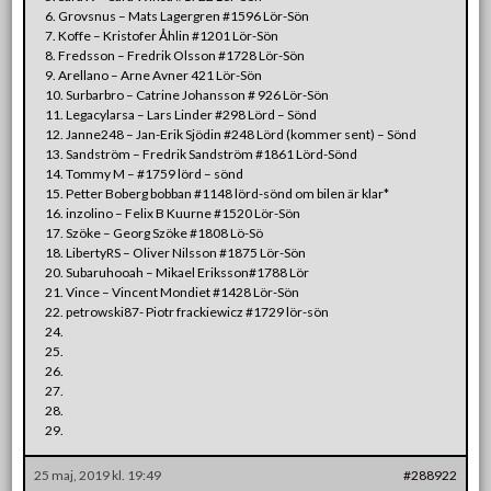
6. Grovsnus – Mats Lagergren #1596 Lör-Sön
7. Koffe – Kristofer Åhlin #1201 Lör-Sön
8. Fredsson – Fredrik Olsson #1728 Lör-Sön
9. Arellano – Arne Avner 421 Lör-Sön
10. Surbarbro – Catrine Johansson # 926 Lör-Sön
11. Legacylarsa – Lars Linder #298 Lörd – Sönd
12. Janne248 – Jan-Erik Sjödin #248 Lörd (kommer sent) – Sönd
13. Sandström – Fredrik Sandström #1861 Lörd-Sönd
14. Tommy M – #1759 lörd – sönd
15. Petter Boberg bobban #1148 lörd-sönd om bilen är klar*
16. inzolino – Felix B Kuurne #1520 Lör-Sön
17. Szöke – Georg Szöke #1808 Lö-Sö
18. LibertyRS – Oliver Nilsson #1875 Lör-Sön
20. Subaruhooah – Mikael Eriksson#1788 Lör
21. Vince – Vincent Mondiet #1428 Lör-Sön
22. petrowski87- Piotr frackiewicz #1729 lör-sön
24.
25.
26.
27.
28.
29.
25 maj, 2019 kl. 19:49
#288922