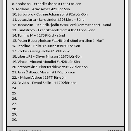
8. Fredsson – Fredrik Olsson #1728 Lör-Sön
9. Arellano – Arne Avner 421 Lör-Sön
10. Surbarbro – Catrine Johansson # 926 Lör-Sön
11. Legacylarsa – Lars Linder #298 Lörd – Sönd
12. Janne248 – Jan-Erik Sjödin #248 Lörd (kommer sent) – Sönd
13. Sandström – Fredrik Sandström #1861 Lörd-Sönd
14. Tommy M – #1759 lörd – sönd
15. Petter Boberg bobban #1148 lörd-sönd om bilen är klar*
16. inzolino – Felix B Kuurne #1520 Lör-Sön
17. Szöke – Georg Szöke #1808 Lö-Sö
18. LibertyRS – Oliver Nilsson #1875 Lör-Sön
19. Vince – Vincent Mondiet #1428 Lör-Sön
20. petrowski87- Piotr frackiewicz #1729 lör-sön
21. Jahn Östberg, Masen, #1795, lör-sön
22.
– Mikael Alskog #1877, lör-sön
23. David.s – Davod Sellin – #1709 lör-sön
24.
25
26.
27.
28.
29.
30.