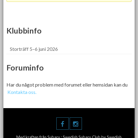
Klubbinfo
Storträff 5–6 juni 2026
Foruminfo
Har du något problem med forumet eller hemsidan kan du
Kontakta oss.
Med kraften från Subaru :
Swedish Subaru Club
by Swedish