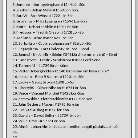
3. Jommie – Jon Ingebrigtsen #1544 Lör-Sön
4. Zlasher – Johan Melin #1589 Lör- Sön.
5. SaraW – Sara Winsa #1722 Lör-Sön
6. Grovsnus – Mats Lagergren #1596 Lör-Sön
7. Koffe – Kristofer Åhlin #1201 Lör-Sön
8. Fredsson – Fredrik Olsson #1728 Lör-Sön
9. Arellano – Arne Avner 421 Lör-Sön
10. Surbarbro – Catrine Johansson # 926 Lör-Sön
11. Legacylarsa – Lars Linder #298 Lörd – Sönd
12. Janne248 – Jan-Erik Sjödin #248 Lörd (kommer sent) – Sönd
13. Sandström – Fredrik Sandström #1861 Lörd-Sönd
14. Tommy M – #1759 lörd – sönd
15. Petter Boberg bobban #1148 lörd-sönd om bilen är klar*
16. inzolino – Felix B Kuurne #1520 Lör-Sön
17. Szöke – Georg Szöke #1808 Lö-Sö
18. LibertyRS – Oliver Nilsson #1875 Lör-Sön
19. Vince – Vincent Mondiet #1428 Lör-Sön
20. petrowski87- Piotr frackiewicz #1729 lör-sön
21. Jahn Östberg, Masen, #1795, lör-sön
22.
– Mikael Alskog #1877, lör-sön
23. David.s – Davod Sellin – #1709 lör-sön
24. W-31 Timo S # 1776 Lör-Sön
25. Almén, Johan Almén #betalar medlemsavgift på plats. Lör-sön
26.
27.