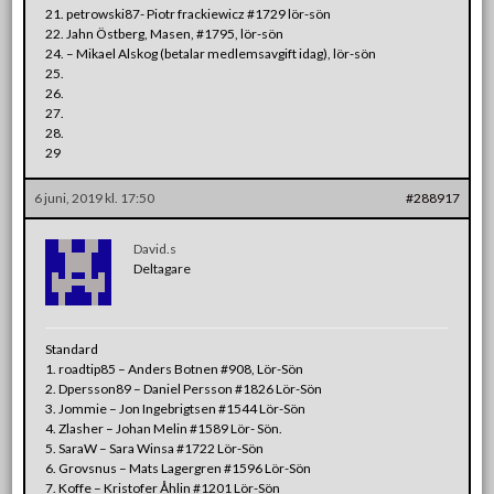
21. petrowski87- Piotr frackiewicz #1729 lör-sön
22. Jahn Östberg, Masen, #1795, lör-sön
24.
– Mikael Alskog (betalar medlemsavgift idag), lör-sön
25.
26.
27.
28.
29
6 juni, 2019 kl. 17:50
#288917
David.s
Deltagare
Standard
1. roadtip85 – Anders Botnen #908, Lör-Sön
2. Dpersson89 – Daniel Persson #1826 Lör-Sön
3. Jommie – Jon Ingebrigtsen #1544 Lör-Sön
4. Zlasher – Johan Melin #1589 Lör- Sön.
5. SaraW – Sara Winsa #1722 Lör-Sön
6. Grovsnus – Mats Lagergren #1596 Lör-Sön
7. Koffe – Kristofer Åhlin #1201 Lör-Sön