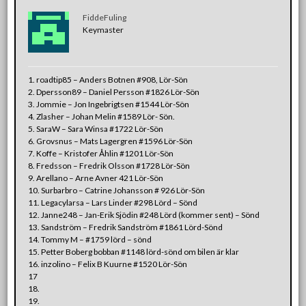
FiddeFuling
Keymaster
1. roadtip85 – Anders Botnen #908, Lör-Sön
2. Dpersson89 – Daniel Persson #1826 Lör-Sön
3. Jommie – Jon Ingebrigtsen #1544 Lör-Sön
4. Zlasher – Johan Melin #1589 Lör- Sön.
5. SaraW – Sara Winsa #1722 Lör-Sön
6. Grovsnus – Mats Lagergren #1596 Lör-Sön
7. Koffe – Kristofer Åhlin #1201 Lör-Sön
8. Fredsson – Fredrik Olsson #1728 Lör-Sön
9. Arellano – Arne Avner 421 Lör-Sön
10. Surbarbro – Catrine Johansson # 926 Lör-Sön
11. Legacylarsa – Lars Linder #298 Lörd – Sönd
12. Janne248 – Jan-Erik Sjödin #248 Lörd (kommer sent) – Sönd
13. Sandström – Fredrik Sandström #1861 Lörd-Sönd
14. Tommy M – #1759 lörd – sönd
15. Petter Boberg bobban #1148 lörd-sönd om bilen är klar
16. inzolino – Felix B Kuurne #1520 Lör-Sön
17
18.
19.