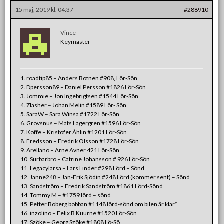
15 maj, 2019 kl. 04:37
#288910
Vince
Keymaster
1. roadtip85 – Anders Botnen #908, Lör-Sön
2. Dpersson89 – Daniel Persson #1826 Lör-Sön
3. Jommie – Jon Ingebrigtsen #1544 Lör-Sön
4. Zlasher – Johan Melin #1589 Lör- Sön.
5. SaraW – Sara Winsa #1722 Lör-Sön
6. Grovsnus – Mats Lagergren #1596 Lör-Sön
7. Koffe – Kristofer Åhlin #1201 Lör-Sön
8. Fredsson – Fredrik Olsson #1728 Lör-Sön
9. Arellano – Arne Avner 421 Lör-Sön
10. Surbarbro – Catrine Johansson # 926 Lör-Sön
11. Legacylarsa – Lars Linder #298 Lörd – Sönd
12. Janne248 – Jan-Erik Sjödin #248 Lörd (kommer sent) – Sönd
13. Sandström – Fredrik Sandström #1861 Lörd-Sönd
14. Tommy M – #1759 lörd – sönd
15. Petter Boberg bobban #1148 lörd-sönd om bilen är klar*
16. inzolino – Felix B Kuurne #1520 Lör-Sön
17. Szöke – Georg Szöke #1808 Lö-Sö