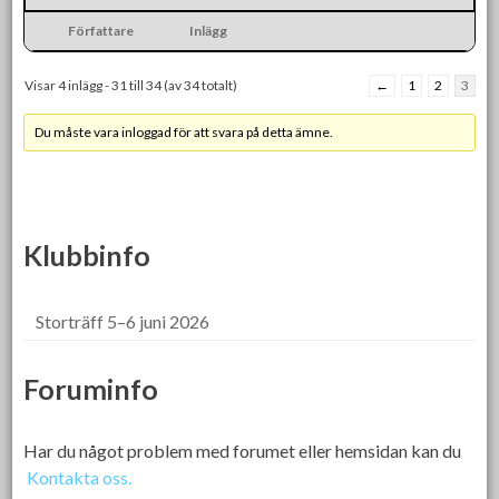
Författare
Inlägg
Visar 4 inlägg - 31 till 34 (av 34 totalt)
←
1
2
3
Du måste vara inloggad för att svara på detta ämne.
Klubbinfo
Storträff 5–6 juni 2026
Foruminfo
Har du något problem med forumet eller hemsidan kan du
Kontakta oss.