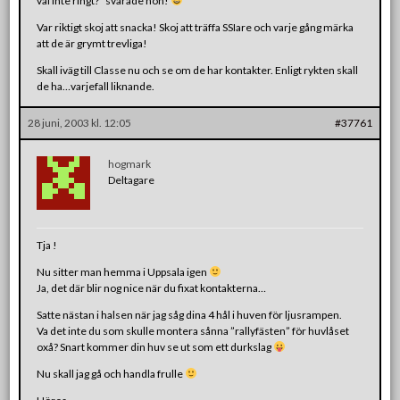
väl inte ringt?” svarade hon!
Var riktigt skoj att snacka! Skoj att träffa SSIare och varje gång märka
att de är grymt trevliga!
Skall iväg till Classe nu och se om de har kontakter. Enligt rykten skall
de ha…varjefall liknande.
28 juni, 2003 kl. 12:05
#37761
hogmark
Deltagare
Tja !
Nu sitter man hemma i Uppsala igen
Ja, det där blir nog nice när du fixat kontakterna…
Satte nästan i halsen när jag såg dina 4 hål i huven för ljusrampen.
Va det inte du som skulle montera sånna ”rallyfästen” för huvlåset
oxå? Snart kommer din huv se ut som ett durkslag
Nu skall jag gå och handla frulle