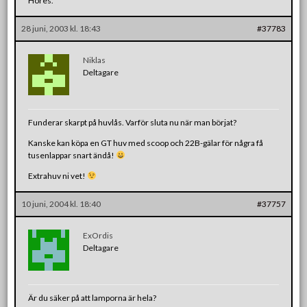
Höres.
28 juni, 2003 kl. 18:43
#37783
Niklas
Deltagare
Funderar skarpt på huvlås. Varför sluta nu när man börjat?
Kanske kan köpa en GT huv med scoop och 22B-gälar för några få
tusenlappar snart ändå!
Extrahuv ni vet!
10 juni, 2004 kl. 18:40
#37757
ExOrdis
Deltagare
Är du säker på att lamporna är hela?