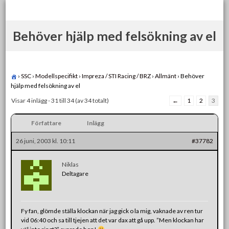
Skip
to
content
Behöver hjälp med felsökning av el
›
SSC
›
Modellspecifikt
›
Impreza / STI Racing / BRZ
›
Allmänt
›
Behöver
hjälp med felsökning av el
Visar 4 inlägg - 31 till 34 (av 34 totalt)
←
1
2
3
Författare
Inlägg
26 juni, 2003 kl. 10:11
#37782
Niklas
Deltagare
Fy fan, glömde ställa klockan när jag gick o la mig, vaknade av ren tur
vid 06:40 och sa till tjejen att det var dax att gå upp. ”Men klockan har