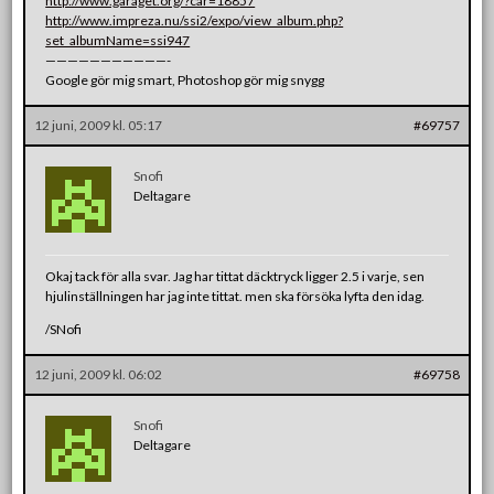
http://www.garaget.org/?car=18857
http://www.impreza.nu/ssi2/expo/view_album.php?
set_albumName=ssi947
———————————-
Google gör mig smart, Photoshop gör mig snygg
12 juni, 2009 kl. 05:17
#69757
Snofi
Deltagare
Okaj tack för alla svar. Jag har tittat däcktryck ligger 2.5 i varje, sen
hjulinställningen har jag inte tittat. men ska försöka lyfta den idag.
/SNofi
12 juni, 2009 kl. 06:02
#69758
Snofi
Deltagare