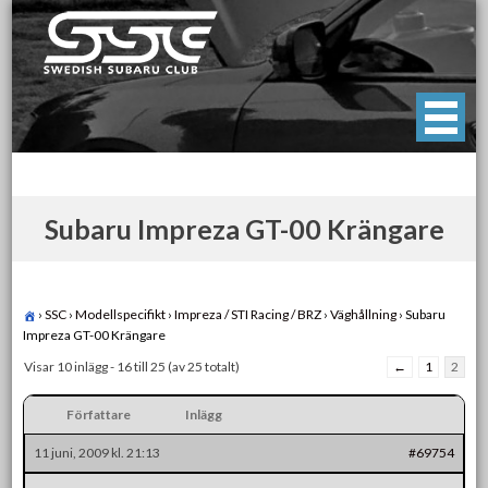
Skip
to
content
Swedish Subaru Club
För oss som älskar Subaru!
Subaru Impreza GT-00 Krängare
›
SSC
›
Modellspecifikt
›
Impreza / STI Racing / BRZ
›
Väghållning
›
Subaru
Impreza GT-00 Krängare
Visar 10 inlägg - 16 till 25 (av 25 totalt)
←
1
2
Författare
Inlägg
11 juni, 2009 kl. 21:13
#69754