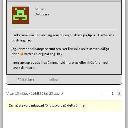
Mumin
Deltagare
Länkarma? om den ålar sig som du säger skulle jag tippa på länkarms
bustningarna.
jag kör med sti dämpare runt om. ser lite kalle anka ut men dåliga
tider
bättre än orginal. tog i bak.
men jag upplevede inga ålningar vid inbroms eller i hög fart med
kassa dämpare.
Författare
Inlägg
Visar 10 inlägg - 16 till 25 (av 25 totalt)
←
1
2
Du måste vara inloggad för att svara på detta ämne.