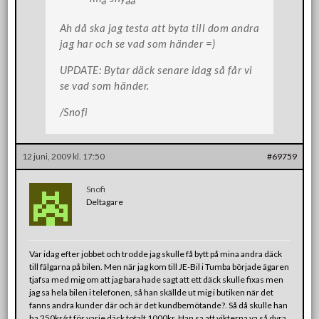
Ah då ska jag testa att byta till dom andra
jag har och se vad som händer =)
UPDATE: Bytar däck senare idag så får vi
se vad som händer.
/Snofi
12 juni, 2009 kl. 17:50
#69759
Snofi
Deltagare
Var idag efter jobbet och trodde jag skulle få bytt på mina andra däck
till fälgarna på bilen. Men när jag kom till JE-Bil i Tumba började ägaren
tjafsa med mig om att jag bara hade sagt att ett däck skulle fixas men
jag sa hela bilen i telefonen, så han skällde ut mig i butiken när det
fanns andra kunder där och är det kundbemötande?. Så då skulle han
ha 250kr/st för varje däck totalt 1000kr. Han sa att vikterna va så dyra