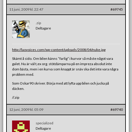
11 juni, 2009 kl. 22:47
#69745
.zip
Deltagare
http://laovoices.com/wp-content/uploads/2008/04/nuke.jpg
Skämt å sido. Om bilen känns ”farlig” i kurvor så måste något vara
galet. Nu är väl t,ex org. stötdämparna på en impreza absolut inte
dom bästa, men i en kurva som knappt är snäv ska det inte vara några
problem med.
Som Oskar90 skriver. Börja med att lyfta upp bilen och jucka på
däcken.
//.zip
12 juni, 2009 kl. 05:09
#69740
specialized
Deltagare