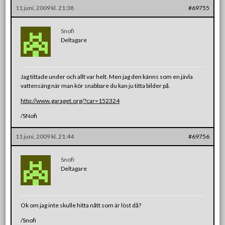
11 juni, 2009 kl. 21:38
#69755
Snofi
Deltagare
Jag tittade under och allt var helt. Men jag den känns som en jävla
vattensäng när man kör snabbare du kan ju titta bilder på.
http://www.garaget.org/?car=152324
/SNofi
11 juni, 2009 kl. 21:44
#69756
Snofi
Deltagare
Ok om jag inte skulle hitta nått som är löst då?
/Snofi