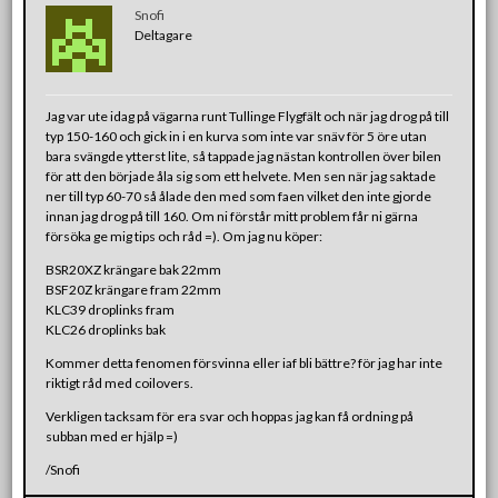
Snofi
Deltagare
Jag var ute idag på vägarna runt Tullinge Flygfält och när jag drog på till
typ 150-160 och gick in i en kurva som inte var snäv för 5 öre utan
bara svängde ytterst lite, så tappade jag nästan kontrollen över bilen
för att den började åla sig som ett helvete. Men sen när jag saktade
ner till typ 60-70 så ålade den med som faen vilket den inte gjorde
innan jag drog på till 160. Om ni förstår mitt problem får ni gärna
försöka ge mig tips och råd =). Om jag nu köper:
BSR20XZ krängare bak 22mm
BSF20Z krängare fram 22mm
KLC39 droplinks fram
KLC26 droplinks bak
Kommer detta fenomen försvinna eller iaf bli bättre? för jag har inte
riktigt råd med coilovers.
Verkligen tacksam för era svar och hoppas jag kan få ordning på
subban med er hjälp =)
/Snofi