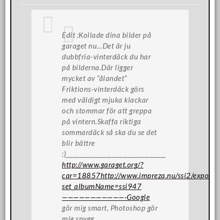
Edit :Kollade dina bilder på
garaget nu…Det är ju
dubbfria-vinterdäck du har
på bilderna.Där ligger
mycket av ”ålandet”
Friktions-vinterdäck görs
med väldigt mjuka klackar
och stommar för att greppa
på vintern.Skaffa riktiga
sommardäck så ska du se det
blir bättre
:)_____________________________________
http://www.garaget.org/?
car=18857http://www.impreza.nu/ssi2/expo/vi
set_albumName=ssi947
———————————-Google
gör mig smart, Photoshop gör
mig snygg