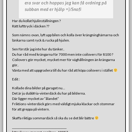
era svar och hoppas jag kan få ordning på
subban med er hjälp =)/Snofi
Har du kollat hjulinställningen ?
Rätt lufttryck i däcken ??
Som nämns ovan, lyft upp bilen och kolla över krängninghämarna och
länkarna samt ryck & rucka på hjulen.
Sen förstår jag inte hur du tänker..
Du har råd med krängarna för 7000 men inte coilovers för 8100 ?
Coilovers gör mycket, mycket mer för väghållningen än krängarna
gör..
Vänta med att uppgradera till du har råd att köpa coilovers i stället
Edit :
Kollade dina bilder på garaget nu…
Det är ju dubbfria-vinterdäck du har på bilderna.
Där ligger mycket av ”ålandet”
Friktions-vinterdäck görs med väldigt mjuka klackar och stommar
för att greppa på vintern.
Skaffa riktiga sommardäck så ska du se det blir bättre
_____________________________________