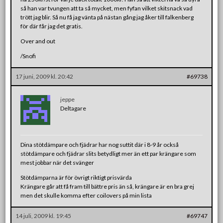
så han var tvungen att ta så mycket, men fyfan vilket skitsnack vad
trött jag blir. Så nu få jag vänta på nästan gång jag åker till falkenberg
för där får jag det gratis.
Over and out
/Snofi
17 juni, 2009 kl. 20:42
#69738
jeppe
Deltagare
Dina stötdämpare och fjädrar har nog suttit där i 8-9 år också
stötdämpare och fjädrar slits betydligt mer än ett par krängare som
mest jobbar när det svänger
Stötdämparna är för övrigt riktigt prisvärda
Krängare går att få fram till bättre pris än så, krängare är en bra grej
men det skulle komma efter coilovers på min lista
14 juli, 2009 kl. 19:45
#69747