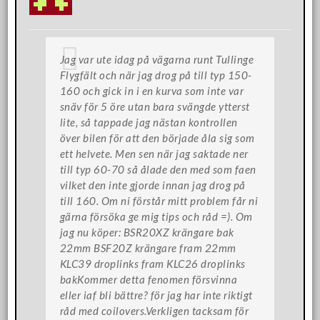
Jag var ute idag på vägarna runt Tullinge
Flygfält och när jag drog på till typ 150-
160 och gick in i en kurva som inte var
snäv för 5 öre utan bara svängde ytterst
lite, så tappade jag nästan kontrollen
över bilen för att den började åla sig som
ett helvete. Men sen när jag saktade ner
till typ 60-70 så ålade den med som faen
vilket den inte gjorde innan jag drog på
till 160. Om ni förstår mitt problem får ni
gärna försöka ge mig tips och råd =). Om
jag nu köper: BSR20XZ krängare bak
22mm BSF20Z krängare fram 22mm
KLC39 droplinks fram KLC26 droplinks
bakKommer detta fenomen försvinna
eller iaf bli bättre? för jag har inte riktigt
råd med coilovers.Verkligen tacksam för