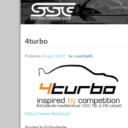
Skip
to
content
Swedish Subaru Club
För oss som älskar Subaru!
4turbo
Posted on
26 april, 2023
by
roadtip85
Betalande medlemmar i SSC får 6.5% rabatt
https://www.4turbo.pl/
Posted in
Erbjudande