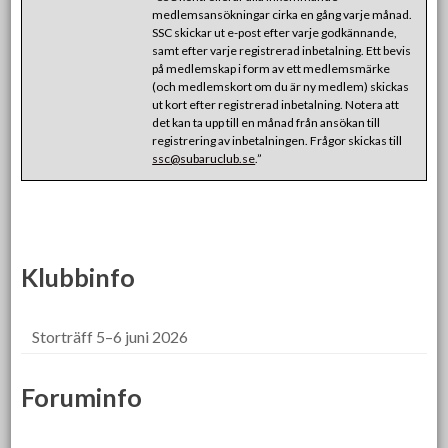
medlemsansökningar cirka en gång varje månad.
SSC skickar ut e-post efter varje godkännande,
samt efter varje registrerad inbetalning. Ett bevis
på medlemskap i form av ett medlemsmärke
(och medlemskort om du är ny medlem) skickas
ut kort efter registrerad inbetalning. Notera att
det kan ta upp till en månad från ansökan till
registrering av inbetalningen. Frågor skickas till
ssc@subaruclub.se
.”
Klubbinfo
Storträff 5–6 juni 2026
Foruminfo