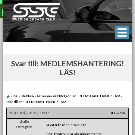
Skip
to
content
Swedish Subaru Club
För oss som älskar Subaru!
Svar till: MEDLEMSHANTERING!
LÄS!
›
SSC
›
Klubben
›
Allmänna klubbfrågor
›
MEDLEMSHANTERING! LÄS!
›
Svar till: MEDLEMSHANTERING! LÄS!
20 januari, 2012 kl. 10:37
#187506
challe
Saxat från medlemssidan
Deltagare
”SSC kontrollerar alla inkommande