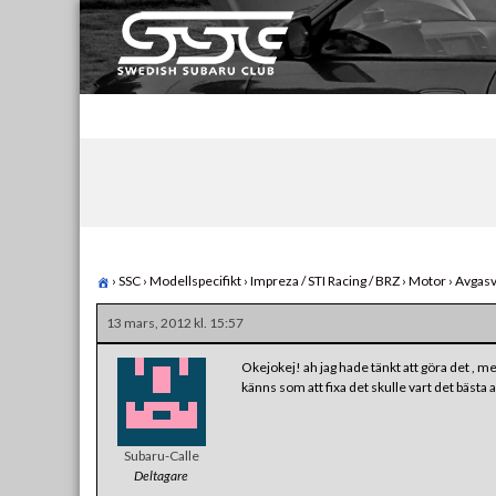
Skip
to
content
Swedish Subaru Club
För oss som älskar Subaru!
›
SSC
›
Modellspecifikt
›
Impreza / STI Racing / BRZ
›
Motor
›
Avgasv
13 mars, 2012 kl. 15:57
Okejokej! ah jag hade tänkt att göra det , m
känns som att fixa det skulle vart det bästa 
Subaru-Calle
Deltagare