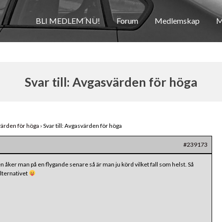
BLI MEDLEM NU!
Forum
Medlemskap
M
Svar till: Avgasvärden för höga
ärden för höga
›
Svar till: Avgasvärden för höga
#239173
en åker man på en flygande senare så är man ju körd vilket fall som helst. Så
alternativet