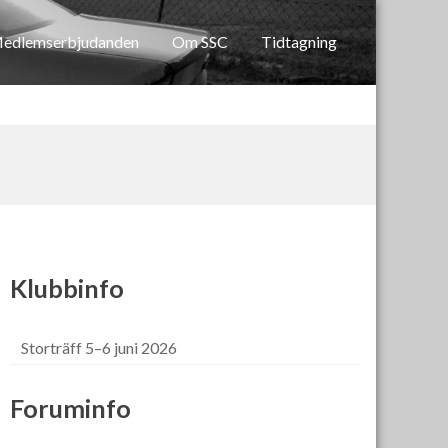
edlemserbjudanden
Om SSC
Tidtagning
Klubbinfo
Storträff 5–6 juni 2026
Foruminfo