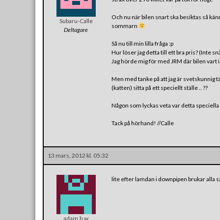
Och nu när bilen snart ska besiktas så känn
Subaru-Calle
sommarn
Deltagare
Så nu till min lilla fråga :p
Hur löser jag detta till ett bra pris? (Inte 
Jag hörde mig för med JRM där bilen vart i
Men med tanke på att jag är svetskunnig tän
(katten) sitta på ett speciellt ställe .. ??
Någon som lyckas veta var detta speciella 
Tack på hörhand! //Calle
13 mars, 2012 kl. 05:32
lite efter lamdan i downpipen brukar alla 
adam.b.w