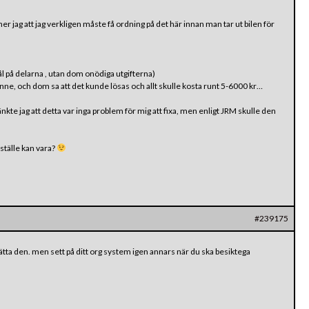
er jag att jag verkligen måste få ordning på det här innan man tar ut bilen för
snål på delarna , utan dom onödiga utgifterna)
nne, och dom sa att det kunde lösas och allt skulle kosta runt 5-6000 kr…
kte jag att detta var inga problem för mig att fixa, men enligt JRM skulle den
ställe kan vara?
#239175
sätta den. men sett på ditt org system igen annars när du ska besiktega