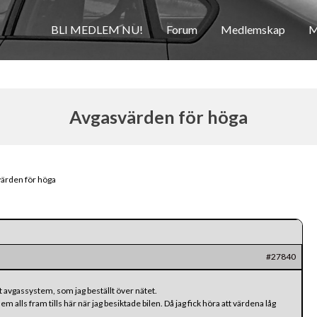
BLI MEDLEM NU!
Forum
Medlemskap
M
Avgasvärden för höga
ärden för höga
#27840
t avgassystem, som jag beställt över nätet.
em alls fram tills här när jag besiktade bilen. Då jag fick höra att värdena låg