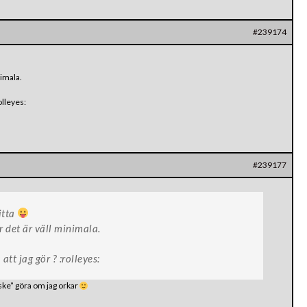
#239174
nimala.
olleyes:
#239177
itta
 det är väll minimala.
tt jag gör ? :rolleyes:
ske” göra om jag orkar