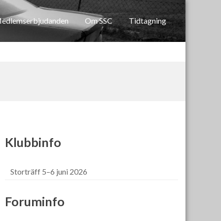
edlemserbjudanden
Om SSC
Tidtagning
Klubbinfo
Storträff 5–6 juni 2026
Foruminfo