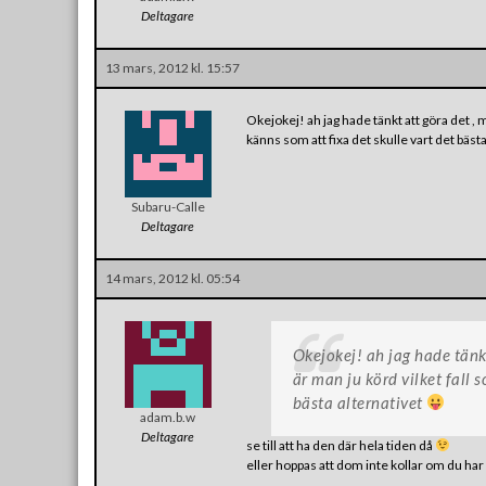
Deltagare
13 mars, 2012 kl. 15:57
Okejokej! ah jag hade tänkt att göra det , 
känns som att fixa det skulle vart det bäst
Subaru-Calle
Deltagare
14 mars, 2012 kl. 05:54
Okejokej! ah jag hade tänk
är man ju körd vilket fall s
bästa alternativet
adam.b.w
Deltagare
se till att ha den där hela tiden då
eller hoppas att dom inte kollar om du har 