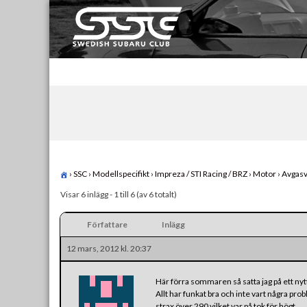
Skip
to
content
Swedish Subaru Club
För oss som älskar Subaru!
›
SSC
›
Modellspecifikt
›
Impreza / STI Racing / BRZ
›
Motor
›
Avgasv
Visar 6 inlägg - 1 till 6 (av 6 totalt)
Författare
Inlägg
12 mars, 2012 kl. 20:37
Här förra sommaren så satta jag på ett nyt
Allt har funkat bra och inte vart några probl
strax över 290 vilket var på tok för högt.