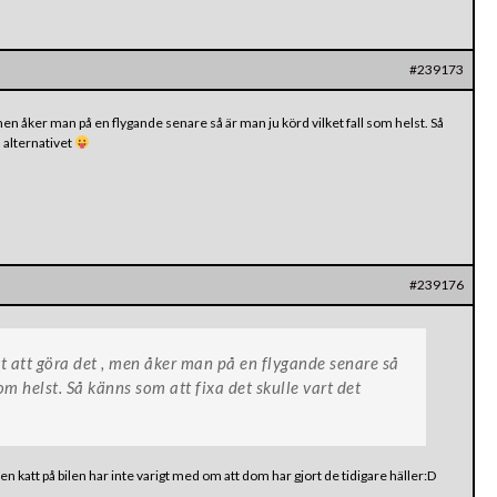
#239173
men åker man på en flygande senare så är man ju körd vilket fall som helst. Så
a alternativet
#239176
t att göra det , men åker man på en flygande senare så
om helst. Så känns som att fixa det skulle vart det
en katt på bilen har inte varigt med om att dom har gjort de tidigare häller:D