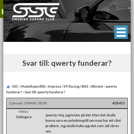
Skip
to
content
Swedish Subaru Club
För oss som älskar Subaru!
Svar till: qwerty funderar?
›
SSC
›
Modellspecifikt
›
Impreza / STI Racing / BRZ
›
Allmänt
›
qwerty
funderar?
›
Svar till: qwerty funderar?
5 januari, 2004 kl. 18:00
#38455
Niklas
qwerty: Nej, jag tvivlar på det. Men det skulle
Deltagare
kunna vara en anledning till om man har ett sånt
problem. Jag skulle kolla upp det som Jall skrev
om.