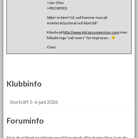
>Jan-Olov
>PROSPEED
Säljer ni dem? Isf, vad hamnar man på
monterat/justerat och klart då?
Kikade på
http://www.intraxsuspension.com
men
hittade inga ”coil-overs” för Imprezan…
Claes
Klubbinfo
Storträff 5–6 juni 2026
Foruminfo
Har du något problem med forumet eller hemsidan kan du