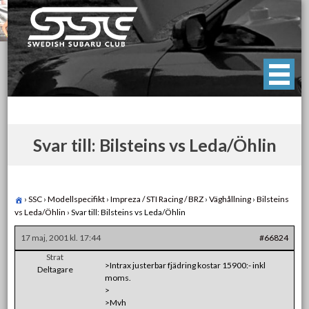
Skip
to
content
Swedish Subaru Club
För oss som älskar Subaru!
Svar till: Bilsteins vs Leda/Öhlin
›
SSC
›
Modellspecifikt
›
Impreza / STI Racing / BRZ
›
Väghållning
›
Bilsteins
vs Leda/Öhlin
›
Svar till: Bilsteins vs Leda/Öhlin
17 maj, 2001 kl. 17:44
#66824
Strat
>Intrax justerbar fjädring kostar 15900:- inkl
Deltagare
moms.
>
>Mvh