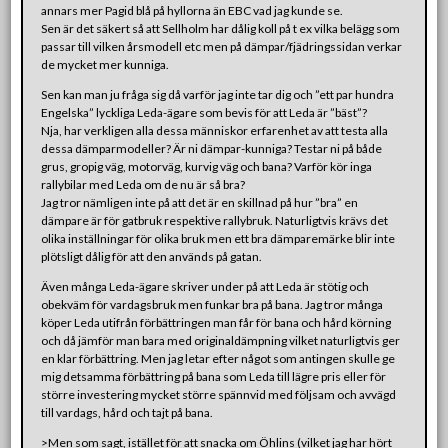
annars mer Pagid blå på hyllorna än EBC vad jag kunde se.
Sen är det säkert så att Sellholm har dålig koll på t ex vilka belägg som
passar till vilken årsmodell etc men på dämpar/fjädringssidan verkar
de mycket mer kunniga.
Sen kan man ju fråga sig då varför jag inte tar dig och ”ett par hundra
Engelska” lyckliga Leda-ägare som bevis för att Leda är ”bäst”?
Nja, har verkligen alla dessa människor erfarenhet av att testa alla
dessa dämparmodeller? Är ni dämpar-kunniga? Testar ni på både
grus, gropig väg, motorväg, kurvig väg och bana? Varför kör inga
rallybilar med Leda om de nu är så bra?
Jag tror nämligen inte på att det är en skillnad på hur ”bra” en
dämpare är för gatbruk respektive rallybruk. Naturligtvis krävs det
olika inställningar för olika bruk men ett bra dämparemärke blir inte
plötsligt dålig för att den används på gatan.
Även många Leda-ägare skriver under på att Leda är stötig och
obekväm för vardagsbruk men funkar bra på bana. Jag tror många
köper Leda utifrån förbättringen man får för bana och hård körning
och då jämför man bara med originaldämpning vilket naturligtvis ger
en klar förbättring. Men jag letar efter något som antingen skulle ge
mig detsamma förbättring på bana som Leda till lägre pris eller för
större investering mycket större spännvid med följsam och avvägd
till vardags, hård och tajt på bana.
>Men som sagt, istället för att snacka om Öhlins (vilket jag har hört