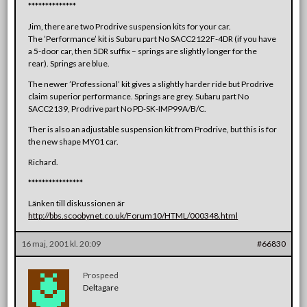
**************
Jim, there are two Prodrive suspension kits for your car.
The ’Performance’ kit is Subaru part No SACC2122F-4DR (if you have
a 5-door car, then 5DR suffix – springs are slightly longer for the
rear). Springs are blue.
The newer ’Professional’ kit gives a slightly harder ride but Prodrive
claim superior performance. Springs are grey. Subaru part No
SACC2139, Prodrive part No PD-SK-IMP99A/B/C.
Ther is also an adjustable suspension kit from Prodrive, but this is for
the new shape MY01 car.
Richard.
****************
Länken till diskussionen är
http://bbs.scoobynet.co.uk/Forum10/HTML/000348.html
16 maj, 2001 kl. 20:09
#66830
Prospeed
Deltagare