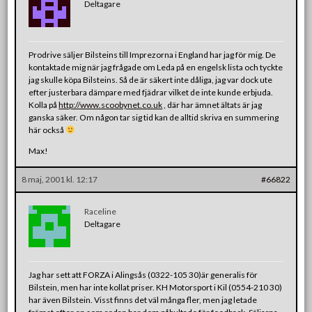
Deltagare
Prodrive säljer Bilsteins till Imprezorna i England har jag för mig. De
kontaktade mig när jag frågade om Leda på en engelsk lista och tyckte
jag skulle köpa Bilsteins. Så de är säkert inte dåliga, jag var dock ute
efter justerbara dämpare med fjädrar vilket de inte kunde erbjuda.
Kolla på
http://www.scoobynet.co.uk
, där har ämnet ältats är jag
ganska säker. Om någon tar sig tid kan de alltid skriva en summering
här också
Max!
8 maj, 2001 kl. 12:17
#66822
Raceline
Deltagare
Jag har sett att FORZA i Alingsås (0322-105 30)är generalis för
Bilstein, men har inte kollat priser. KH Motorsport i Kil (0554-210 30)
har även Bilstein. Visst finns det väl många fler, men jag letade