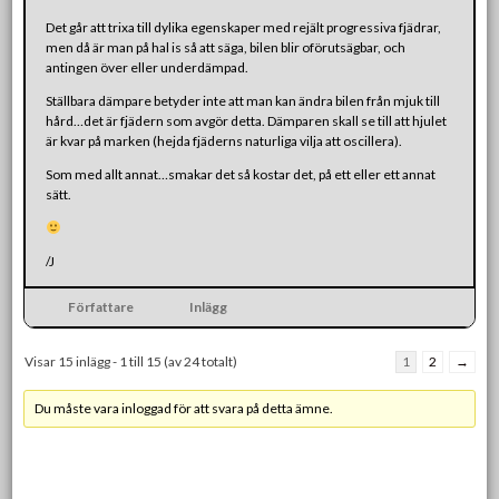
Det går att trixa till dylika egenskaper med rejält progressiva fjädrar,
men då är man på hal is så att säga, bilen blir oförutsägbar, och
antingen över eller underdämpad.
Ställbara dämpare betyder inte att man kan ändra bilen från mjuk till
hård…det är fjädern som avgör detta. Dämparen skall se till att hjulet
är kvar på marken (hejda fjäderns naturliga vilja att oscillera).
Som med allt annat…smakar det så kostar det, på ett eller ett annat
sätt.
/J
Författare
Inlägg
Visar 15 inlägg - 1 till 15 (av 24 totalt)
1
2
→
Du måste vara inloggad för att svara på detta ämne.