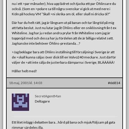
nu i ett >par månader), hiva upp lädret och tjacka ett par Öhlinsare du
också. (Som en >polare sa till några svenskar vi gick ut med nere i
Köln på hockey VM ”Skall >ni skrika om öl, eller skall ni dricka öl?”
Där har du helt rätt, jag är långsam ut på banan och tar lång tid på mig
att fatta beslut. Just nu lutar jag åt Öhlins eller en sniklösning från t ex
Whiteline. Jag har ju redan andra prylar från Whiteline som jag är
toppnöjd med och dessa har ju fördelen att de är billiga relativt sett.
Jag kanske inte behöver Öhlins-prestanda…?
>Jag beklagar bara att Öhlins inställning till försäljning i Sverige är att
de >skall kunna säljas över disk till en Volvo240 meckare. Just därför
väljer de >att inte sälja de justerbara dämparna i Sverige, BLÄÄÄÄÄ!
Håller helt med!
18 maj, 2001 kl. 14:03
#66814
SecretAgentMan
Deltagare
Ett litet inlägg i debatten bara…hård på bana och mjuk/följsam på gata
rimmar särdeles illa.