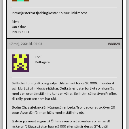
Intrax justerbar fjädring kostar 15900:- inkl moms.
Mvh
Jan-Olov
PROSPEED
17 maj, 2001 kl. 07:05
#66825
Toni
Deltagare
Sellholm Tuning i Köping säljer Bilstein-kit för ca 20 000kr monterat
och klart på bil inklusive fjädrar. Detta är ej justerbart kit som kan fås
med den grundinställning kunden väljer. Sellholm säljer även Proflex
till rally-proffsen som har råd.
Bodin Chassiteknik i Enköping säljer Leda. Tror det var strax över 20
papp. Även där får man hjälp med inställning etc.
Själv är jag mest sugen på Öhlins även om det verkar som man då
riskerar få lägga på ytterligare 5 000 eller så när deras GT-kit väl