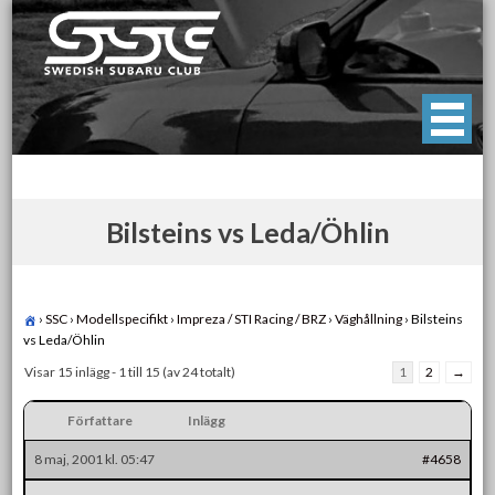
Skip
to
content
Swedish Subaru Club
För oss som älskar Subaru!
Bilsteins vs Leda/Öhlin
›
SSC
›
Modellspecifikt
›
Impreza / STI Racing / BRZ
›
Väghållning
›
Bilsteins
vs Leda/Öhlin
Visar 15 inlägg - 1 till 15 (av 24 totalt)
1
2
→
Författare
Inlägg
8 maj, 2001 kl. 05:47
#4658