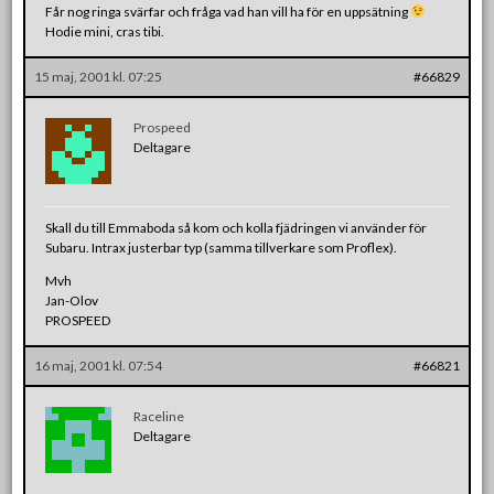
Får nog ringa svärfar och fråga vad han vill ha för en uppsätning
Hodie mini, cras tibi.
15 maj, 2001 kl. 07:25
#66829
Prospeed
Deltagare
Skall du till Emmaboda så kom och kolla fjädringen vi använder för
Subaru. Intrax justerbar typ (samma tillverkare som Proflex).
Mvh
Jan-Olov
PROSPEED
16 maj, 2001 kl. 07:54
#66821
Raceline
Deltagare