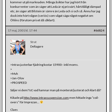
kommer ut på marknaden. Många åsikter har jag hört från
konkurrenter som än säger att Leda är ej prisvärt, hårt/dåligt dämpad
etc, än säger att Bilstein är sämre än Leda och si och så. Ännu har jag
dock inte hört någon (seriös) som vågat säga något negativt om
Öhlins (förutom priset då såklart).
17 maj, 2001 kl. 17:44
#66824
Strat
Deltagare
>Intrax justerbar fjädring kostar 15900:- inkl moms.
>
>Mvh
>Jan-Olov
>PROSPEED
Säljer ni dem? Isf, vad hamnar man på monterat/justerat och klart då?
Kikade på
http://www.intraxsuspension.com
men hittade inga ”coil-
overs” för Imprezan…
Claes