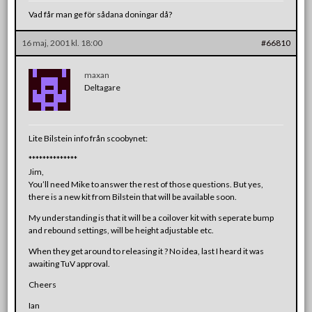
Vad får man ge för sådana doningar då?
16 maj, 2001 kl. 18:00
#66810
maxan
Deltagare
Lite Bilstein info från scoobynet:
**************
Jim,
You’ll need Mike to answer the rest of those questions. But yes,
there is a new kit from Bilstein that will be available soon.
My understanding is that it will be a coilover kit with seperate bump
and rebound settings, will be height adjustable etc.
When they get around to releasing it ? No idea, last I heard it was
awaiting TuV approval.
Cheers
Ian