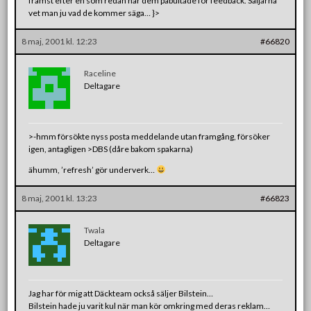
främst efter en som redan har dem påbultade för feedback. Säljarna
vet man ju vad de kommer säga… }>
8 maj, 2001 kl. 12:23
#66820
Raceline
Deltagare
>-hmm försökte nyss posta meddelande utan framgång, försöker
igen, antagligen >DBS (dåre bakom spakarna)
ähumm, ’refresh’ gör underverk…
8 maj, 2001 kl. 13:23
#66823
Twala
Deltagare
Jag har för mig att Däckteam också säljer Bilstein…
Bilstein hade ju varit kul när man kör omkring med deras reklam…