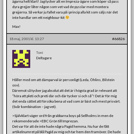
ägarna helt klart! Jag tycker att en Impreza-ägare som köper så pass
dyra grejjer låter någon som vet vad de pysslar med montera
grejjerna. Så verkar ju fallet vara på i princip alla kit som säljs när det
inte handlar om ett neighbour-kit
Max!
18 maj, 2001 kl. 13:27
#66826
Toni
Deltagare
Håller med om att dämparval är personligt (Leda, Öhlins, Bilstein
osv).
Däremot så tycker jag absolut att det är i högsta grad är relevant att
”höra att pleti och preti där och där tycker si och så”! Det är för mig
det enda sättet att försöka bena ut vad som är bäst och mest prisvärt.
(Svår kombination – jag vet).
>Självklart väger ord från grabbarna boys på Sellholms in men de
rekomenderade >EBC Grön till Imprezan.
Det var för att de inte hade några Pagid hemma. Nu har de fått
artikelnumret på blå Pagid av mig och tar hem den framöver. De hade