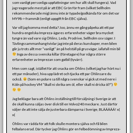
som vanligt personliga uppfattningar om hur allt skall fungera). Vad
jag reagerade mest på är att EBC Grön för fram (vilket Sellholm
rekommenderade mig) ännu inte är typade/godkända för om det var
MY98-> frammåt (enligt uppgift från EBC själva).
Var vill jag komma med detta? Joo, ännu en gång påpeka att ett par
hundra engelska Impreza-ägares erfarenheter väger bra mycket
tyngre än vad vare sig Öhlins, Leda, Prodrive, Sellholm osv säger. I
Tävlingssammanhang tvivlar jag inte på deras kunskaper, men bilen
går ju trots allt mer ”vanligt” än på helställ på grusvägar, iallafall min bil
Inga av dessa svenska killar (företagare) har några större
erfarenheter av Imprezan som gatbil (tyvärr).
Men som sagt, istället för att snacka om Öhlins (vilket jag har hört nu i
ett par månader), hiva upp lädret och tjacka ett par Öhlinsare du
också.
(Som en polare sa till några svenskar vi gick ut med nere i
Köln på hockey VM ”Skall ni skrika om öl, eller skall ni dricka öl?”)
Jag beklagar bara att Öhlins inställning till försäljning i Sverige är att
de skall kunna säljas över disk till en Volvo240 meckare. Just därför
väljer de att inte sälja de justerbara dämparna i Sverige, BLÄÄÄÄÄ! x(
x(
Öhlins var rädda för att folk skulle montera själva och få bilen
felbalanserad. Där tycker jag Öhlins gör en felbedömning av Impreza-