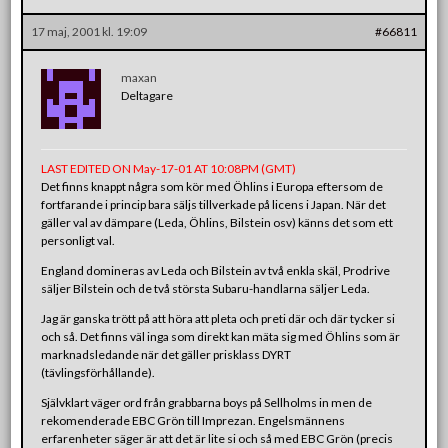
17 maj, 2001 kl. 19:09
#66811
maxan
Deltagare
LAST EDITED ON May-17-01 AT 10:08PM (GMT)
Det finns knappt några som kör med Öhlins i Europa eftersom de
fortfarande i princip bara säljs tillverkade på licens i Japan. När det
gäller val av dämpare (Leda, Öhlins, Bilstein osv) känns det som ett
personligt val.
England domineras av Leda och Bilstein av två enkla skäl, Prodrive
säljer Bilstein och de två största Subaru-handlarna säljer Leda.
Jag är ganska trött på att höra att pleta och preti där och där tycker si
och så. Det finns väl inga som direkt kan mäta sig med Öhlins som är
marknadsledande när det gäller prisklass DYRT
(tävlingsförhållande).
Självklart väger ord från grabbarna boys på Sellholms in men de
rekomenderade EBC Grön till Imprezan. Engelsmännens
erfarenheter säger är att det är lite si och så med EBC Grön (precis