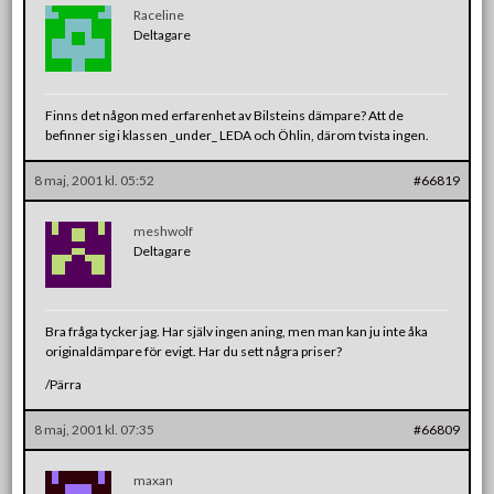
Raceline
Deltagare
Finns det någon med erfarenhet av Bilsteins dämpare? Att de
befinner sig i klassen _under_ LEDA och Öhlin, därom tvista ingen.
8 maj, 2001 kl. 05:52
#66819
meshwolf
Deltagare
Bra fråga tycker jag. Har själv ingen aning, men man kan ju inte åka
originaldämpare för evigt. Har du sett några priser?
/Pärra
8 maj, 2001 kl. 07:35
#66809
maxan