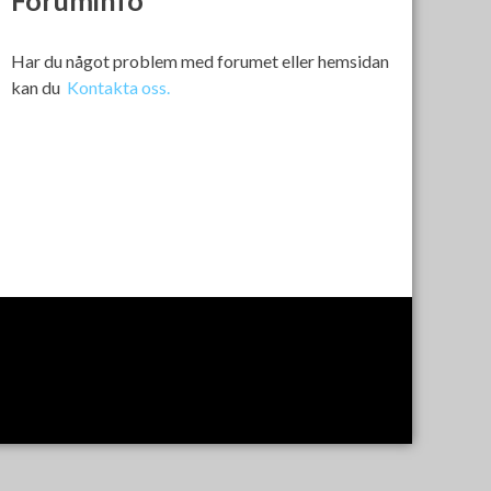
Foruminfo
Har du något problem med forumet eller hemsidan
kan du
Kontakta oss.