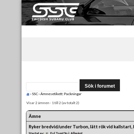
Skip
to
content
Swedish Subaru Club
För oss som älskar Subaru!
›
SSC
›
Ämnesetikett: Packningar
Visar 2 ämnen - 1 till 2 (av totalt 2)
Ämne
Ryker bredvid/under Turbon, lätt rök vid kallstart, l
Startat av:
Ful Tomt3n
i:
Allmänt