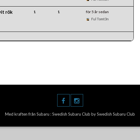
it rök
1
1
för 5 år sedan
Ful Tomt3n
Med kraften från Subaru :
Swedish Subaru Club
by Swedish Subaru Club