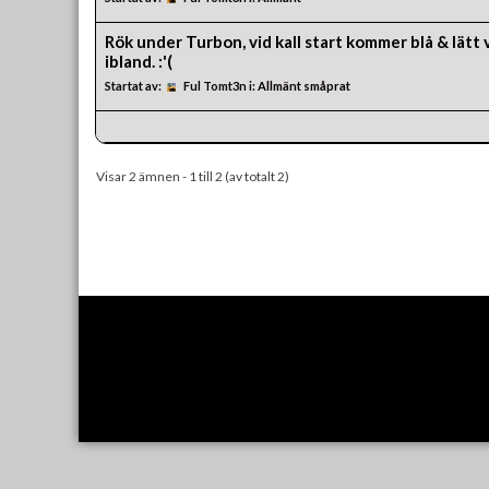
Rök under Turbon, vid kall start kommer blå & lätt v
ibland. :'(
Startat av:
Ful Tomt3n
i:
Allmänt småprat
Visar 2 ämnen - 1 till 2 (av totalt 2)