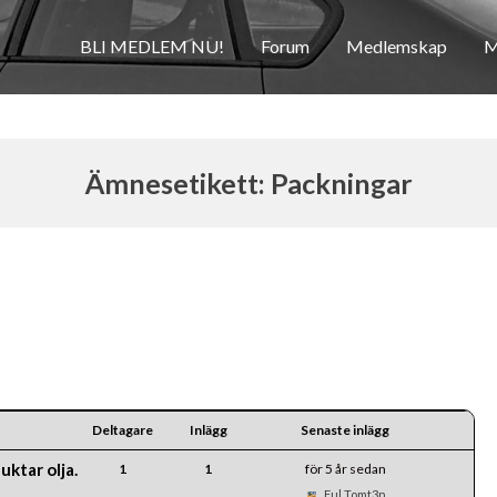
BLI MEDLEM NU!
Forum
Medlemskap
M
Ämnesetikett: Packningar
Deltagare
Inlägg
Senaste inlägg
uktar olja.
1
1
för 5 år sedan
Ful Tomt3n