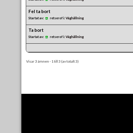
Fel ta bort
Startat av:
retserof
i:
Väghållning
Ta bort
Startat av:
retserof
i:
Väghållning
Visar 3 ämnen - 1 till 3 (av totalt 3)