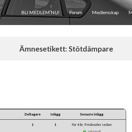
BLI MEDLEM NU!
Forum
Medlemskap
M
Ämnesetikett: Stötdämpare
Deltagare
Inlägg
Senaste inlägg
1
1
för 4 år, 9 månader sedan
retserof