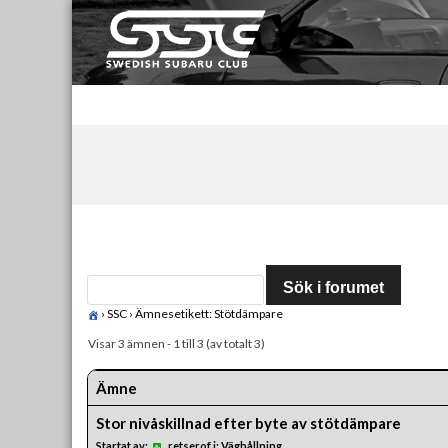
Skip
to
content
Swedish Subaru Club
För oss som älskar Subaru!
›
SSC
›
Ämnesetikett: Stötdämpare
Visar 3 ämnen - 1 till 3 (av totalt 3)
Ämne
Stor nivåskillnad efter byte av stötdämpare
Startat av:
retserof
i:
Väghållning