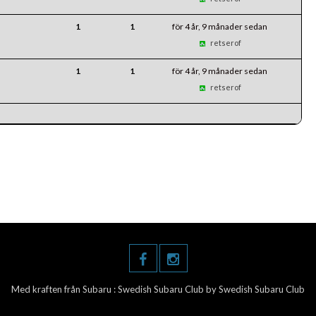
1
1
för 4 år, 9 månader sedan
retserof
1
1
för 4 år, 9 månader sedan
retserof
Med kraften från Subaru :
Swedish Subaru Club
by Swedish Subaru Club