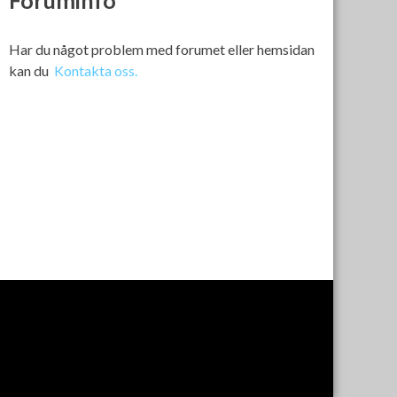
Foruminfo
Har du något problem med forumet eller hemsidan
kan du
Kontakta oss.