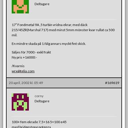
Deltagare
17″ Fondmetal 9A ,5 turbin vridna ekrar, med däck
215/45ZR(Marshal 717) med minst 5mm mönster kvar rullat ca 500
mil.
En mindre skada på 1.fälg annars myckt fint skick.
Säljes för 7000:- exkl frakt
Ny pris +16000:-
/Kvarnis
wrx@telia.com
20 april, 2002 kl. 05:49
#169619
corny
Deltagare
100+ fem ekrade 7,5×16 5×100 e45
med bridgestone potenza