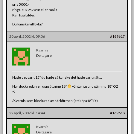
pris 5000:-
ring 0707957098 eller maila.
Kan fixa bilder.
Du kanske vill byta?
20 april, 2002 kl. 09:06
#169617
Kvarnis
Deltagare
Hade det varit 15″ du hade så kanske det hade varit nått ..
Har dock redan en uppsättning 16″
väntar just nu på mina 18″ OZ
:9
/Kvarnis som blev lurad av däckfirman:(att köpa18″:D;)
22 april, 2002 kl. 14:44
#169618
Kvarnis
Deltagare