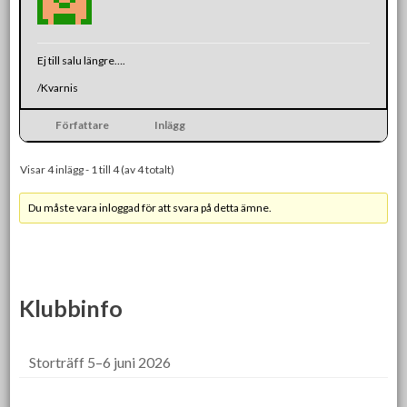
Ej till salu längre….
/Kvarnis
Författare
Inlägg
Visar 4 inlägg - 1 till 4 (av 4 totalt)
Du måste vara inloggad för att svara på detta ämne.
Klubbinfo
Storträff 5–6 juni 2026