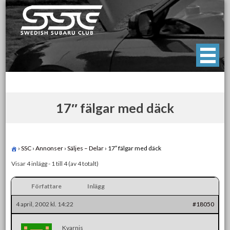
Skip
to
content
Swedish Subaru Club
För oss som älskar Subaru!
17″ fälgar med däck
›
SSC
›
Annonser
›
Säljes – Delar
›
17″ fälgar med däck
Visar 4 inlägg - 1 till 4 (av 4 totalt)
Författare
Inlägg
4 april, 2002 kl. 14:22
#18050
Kvarnis