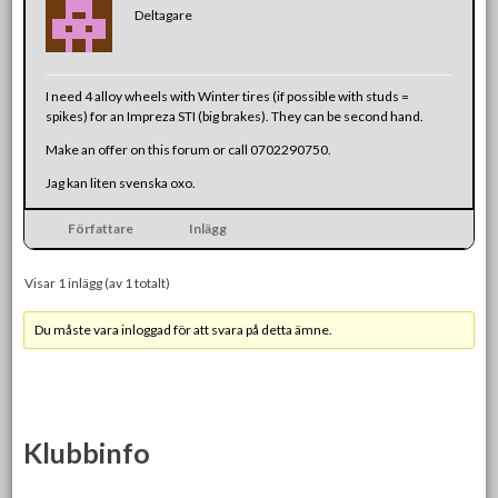
Deltagare
I need 4 alloy wheels with Winter tires (if possible with studs =
spikes) for an Impreza STI (big brakes). They can be second hand.
Make an offer on this forum or call 0702290750.
Jag kan liten svenska oxo.
Författare
Inlägg
Visar 1 inlägg (av 1 totalt)
Du måste vara inloggad för att svara på detta ämne.
Klubbinfo