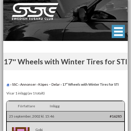
Skip
to
content
Swedish Subaru Club
För oss som älskar Subaru!
17″ Wheels with Winter Tires for STI
›
SSC
›
Annonser
›
Köpes – Delar
›
17″ Wheels with Winter Tires for STI
Visar 1 inlägg (av 1 totalt)
Författare
Inlägg
25 september, 2002 kl. 15:46
#16285
Gobi