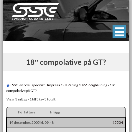
Skip
to
content
Swedish Subaru Club
För oss som älskar Subaru!
18″ compolative på GT?
›
SSC
›
Modellspecifikt
›
Impreza / STI Racing / BRZ
›
Väghållning
›
18″
compolative på GT?
Visar 3 inlägg - 1 till 3 (av 3 totalt)
Författare
Inlägg
19 december, 2005 kl. 09:48
#5504