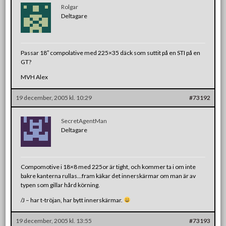
Rolgar
Deltagare
Passar 18″ compolative med 225×35 däck som suttit på en STI på en
GT?
MVH Alex
19 december, 2005 kl. 10:29
#73192
SecretAgentMan
Deltagare
Compomotive i 18×8 med 225or är tight, och kommer ta i om inte
bakre kanterna rullas…fram käkar det innerskärmar om man är av
typen som gillar hård körning.
/J – har t-tröjan, har bytt innerskärmar.
19 december, 2005 kl. 13:55
#73193