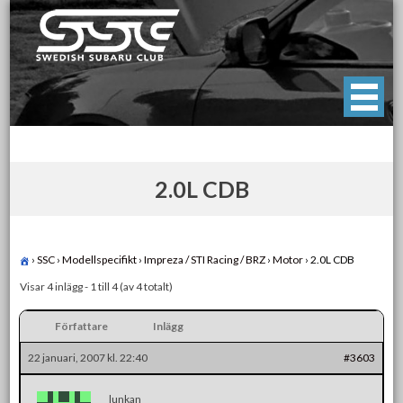
Skip
to
content
Swedish Subaru Club
För oss som älskar Subaru!
2.0L CDB
›
SSC
›
Modellspecifikt
›
Impreza / STI Racing / BRZ
›
Motor
›
2.0L CDB
Visar 4 inlägg - 1 till 4 (av 4 totalt)
Författare
Inlägg
22 januari, 2007 kl. 22:40
#3603
lunkan