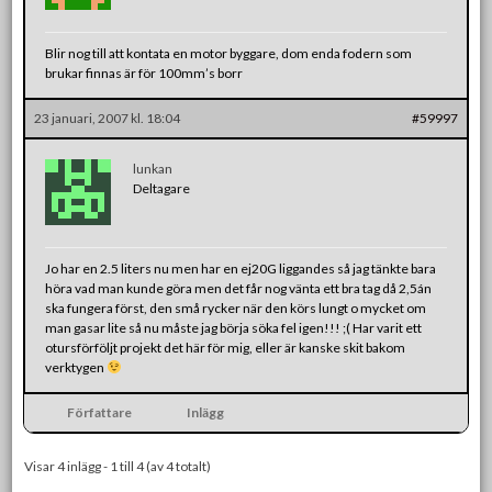
Blir nog till att kontata en motor byggare, dom enda fodern som
brukar finnas är för 100mm’s borr
23 januari, 2007 kl. 18:04
#59997
lunkan
Deltagare
Jo har en 2.5 liters nu men har en ej20G liggandes så jag tänkte bara
höra vad man kunde göra men det får nog vänta ett bra tag då 2,5án
ska fungera först, den små rycker när den körs lungt o mycket om
man gasar lite så nu måste jag börja söka fel igen!!! ;( Har varit ett
otursförföljt projekt det här för mig, eller är kanske skit bakom
verktygen
Författare
Inlägg
Visar 4 inlägg - 1 till 4 (av 4 totalt)