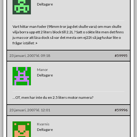
Deltagare
Vart hittar man foder (98mm tror jag det skulle vara) om man skulle
vilja borra upp ett 2 liters block till 2.2L ? Satt o sökte lite men det finns
ju massor att läsa dock så var det mesta om ej22t så jag fuskar lite o
frågar istället :+
23 januari, 2007 kl. 09:18
#59995
Manor
Deltagare
…OT, men har inte du en 2.5 liters motor numera?
23 januari, 2007 kl. 12:01
#59996
Kvarnis
Deltagare