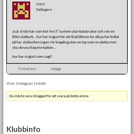
MittX
Deltagare
Ja är d nån här som kör me 3″ system utan katalysator och sen en
Blitz slutburk… hur har ni gjort för att få på blitzen för alla ja har kollat
på har slutburken ingen rör koppling utan en typ som en platta man
ska skruva ihop me katten…
hur har ni gjort som sagt?
Författare
Inlägg
Visar 1 inlägg (av 1 totalt)
Du måste vara inloggad för att svara på detta ämne.
Klubbinfo