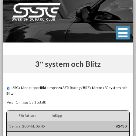
Skip
to
content
Swedish Subaru Club
För oss som älskar Subaru!
3″ system och Blitz
›
SSC
›
Modellspecifikt
›
Impreza / STI Racing / BRZ
›
Motor
›
3″ system och
Blitz
Visar 1 inlägg (av 1 totalt)
Författare
Inlägg
3 mars, 2004 kl. 06:45
#2430