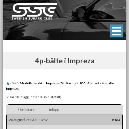
Skip
to
content
Swedish Subaru Club
För oss som älskar Subaru!
4p-bälte i Impreza
›
SSC
›
Modellspecifikt
›
Impreza / STI Racing / BRZ
›
Allmänt
›
4p-bälte i
Impreza
Visar 10 inlägg - 1 till 10 (av 10 totalt)
Författare
Inlägg
26 augusti, 2003 kl. 13:52
#463