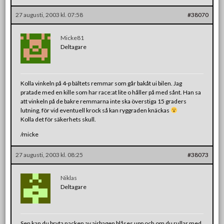
27 augusti, 2003 kl. 07:58
#38070
Micke81
Deltagare
Kolla vinkeln på 4-p bältets remmar som går bakåt ui bilen. Jag
pratade med en kille som har race:at lite o håller på med sånt. Han sa
att vinkeln på de bakre remmarna inte ska överstiga 15 graders
lutning, för vid eventuell krock så kan ryggraden knäckas
Kolla det för säkerhets skull.
/micke
27 augusti, 2003 kl. 08:25
#38073
Niklas
Deltagare
Sen kan du bryta nacken av airbagen blåses upp och om du rullar med