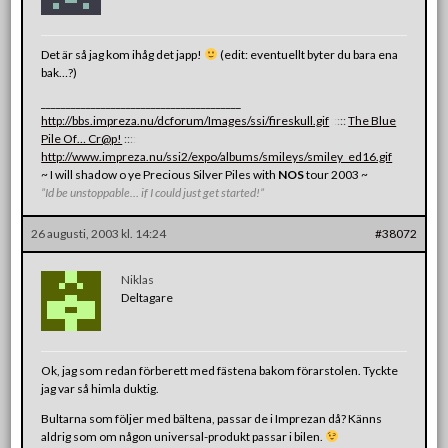
Det är så jag kom ihåg det japp!
(edit: eventuellt byter du bara ena
bak…?)
________________________________________
http://bbs.impreza.nu/dcforum/Images/ssi/fireskull.gif
:
:
:
:
:
The Blue
Pile Of… Cr@p!
:
:
:
:
:
http://www.impreza.nu/ssi2/expo/albums/smileys/smiley_ed16.gif
~ I will shadow o ye Precious Silver Piles with
NOS
tour 2003 ~
”Id be unstoppable… if I could just get started!”
26 augusti, 2003 kl. 14:24
#38072
Niklas
Deltagare
Ok, jag som redan förberett med fästena bakom förarstolen. Tyckte
jag var så himla duktig.
Bultarna som följer med bältena, passar de i Imprezan då? Känns
aldrig som om någon universal-produkt passar i bilen.