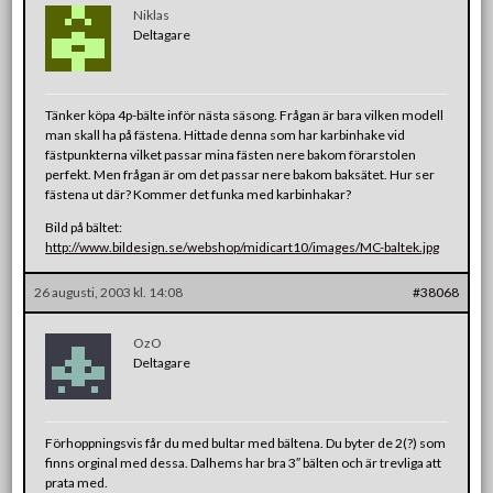
Niklas
Deltagare
Tänker köpa 4p-bälte inför nästa säsong. Frågan är bara vilken modell
man skall ha på fästena. Hittade denna som har karbinhake vid
fästpunkterna vilket passar mina fästen nere bakom förarstolen
perfekt. Men frågan är om det passar nere bakom baksätet. Hur ser
fästena ut där? Kommer det funka med karbinhakar?
Bild på bältet:
http://www.bildesign.se/webshop/midicart10/images/MC-baltek.jpg
26 augusti, 2003 kl. 14:08
#38068
OzO
Deltagare
Förhoppningsvis får du med bultar med bältena. Du byter de 2(?) som
finns orginal med dessa. Dalhems har bra 3″ bälten och är trevliga att
prata med.