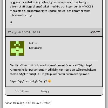
ryggskador av bältet är ju allvarligt, men kanske inte så troligt –
däremot att lägga bilen på taket med 4-p och ingen bur är MYCKET
mera otäckt, du kommer inte undan i sidled, och kommer taket
inbrakandes….uja…
/J
27 augusti, 2003 kl. 10:29
#38075
Niklas
Deltagare
Det blir väl som att rulla med bilen när man kör en cab? Såg nån på
Kinnekulle där personerna med hjälm var högre än stålröret bakom
stolen. Såg lite farligt ut. Högsta punkten var rutan och hjälmen.
Säger ”ajaj” om det går ”ojoj”!
Författare
Inlägg
Visar 10 inlägg - 1 till 10 (av 10 totalt)