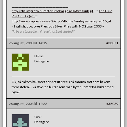
________________________________________
http://bbs.impreza.nu/dcforum/Images/ssi/fireskull.gif
:
:
:
:
:
The Blue
Pile Of… Cr@p!
:
:
:
:
:
http://www.impreza.nu/ssi2/expo/albums/smileys/smiley_ed16.gif
~ I will shadow o ye Precious Silver Piles with
NOS
tour 2003 ~
”Id be unstoppable… if I could just get started!”
26 augusti, 2003 kl. 14:15
#38071
Niklas
Deltagare
Ok, så bakom baksätet ser det ut precis på samma sätt som bakom
förarstolen? Två stycken bultar som man byter ut mot två bultar med
ögla?
26 augusti, 2003 kl. 14:22
#38069
OzO
Deltagare