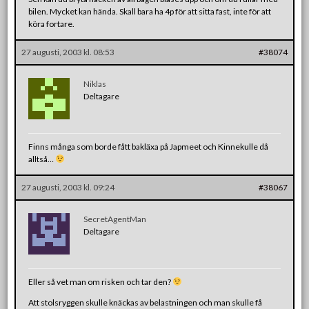
bilen. Mycket kan hända. Skall bara ha 4p för att sitta fast, inte för att
köra fortare.
27 augusti, 2003 kl. 08:53
#38074
Niklas
Deltagare
Finns många som borde fått bakläxa på Japmeet och Kinnekulle då
alltså…
27 augusti, 2003 kl. 09:24
#38067
SecretAgentMan
Deltagare
Eller så vet man om risken och tar den?
Att stolsryggen skulle knäckas av belastningen och man skulle få