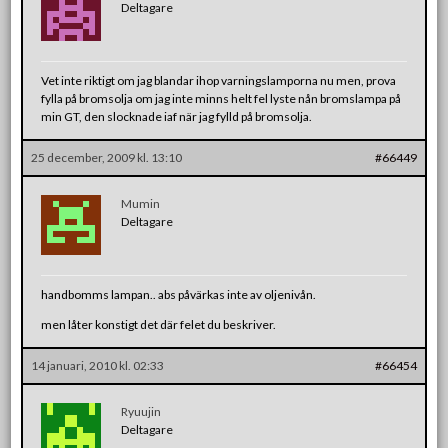
Deltagare
Vet inte riktigt om jag blandar ihop varningslamporna nu men, prova
fylla på bromsolja om jag inte minns helt fel lyste nån bromslampa på
min GT, den slocknade iaf när jag fylld på bromsolja.
25 december, 2009 kl. 13:10
#66449
Mumin
Deltagare
handbomms lampan.. abs påvärkas inte av oljenivån.
men låter konstigt det där felet du beskriver.
14 januari, 2010 kl. 02:33
#66454
Ryuujin
Deltagare