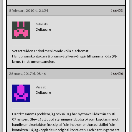
8 februari, 2010 kl. 21:54
#66453
Gilarski
Deltagare
Vet att tråden är död men lovade kolla elschemat.
Handbromskontakten & bromsvätslkenivån går till samma röda (P)-
lampa i instrumentpanelen.
26 mars, 2017 kl. 08:46
#66456
Visseb
Deltagare
Har fått samma problem jag också. Jag har bytt växellåda från en sti
07 nyligen. Blev då att dccd styrningen (dccdpro) som kopplas in mot
handbromskontakten fick signal från instrumenthuset istället från
kontakten. Så jag kopplade ur original kontakten. Och har fungerat ett