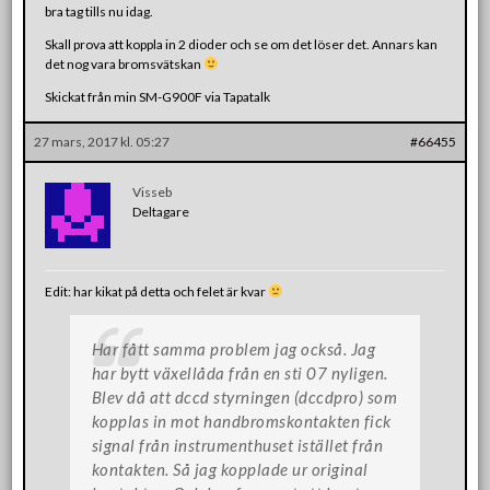
bra tag tills nu idag.
Skall prova att koppla in 2 dioder och se om det löser det. Annars kan
det nog vara bromsvätskan
Skickat från min SM-G900F via Tapatalk
27 mars, 2017 kl. 05:27
#66455
Visseb
Deltagare
Edit: har kikat på detta och felet är kvar
Har fått samma problem jag också. Jag
har bytt växellåda från en sti 07 nyligen.
Blev då att dccd styrningen (dccdpro) som
kopplas in mot handbromskontakten fick
signal från instrumenthuset istället från
kontakten. Så jag kopplade ur original