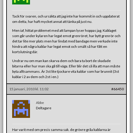
Tack för svaren, och ursäkta att jag inte har kommit in och uppdaterat
om detta, har haft mycket annat att tänka på just nu.
Men iaf, hittat problemet med att lampan lyser hoppas jag, Kablaget
som går under kylaren har legat emot grenröret, har bytt grenrör och
det tar lite mer plats men har lindat med bandage men verkade inte
hindra att några kablar har legat emot och smält så har fått en
kortslutning där.
Undrar nu om man kan skarva dem och bara ta bort de skadade
bitarna eller hur man ska gå till väga. Eller blir det så illa att man måste
byta alltsammans. Är 3st lite tjockare vita kablar som har brunnit (3st
kablar i 2 av dem och 2st i en.)
15 januari, 2010 kl. 11:02
#66450
Abbe
Deltagare
Har varit med om precis samma sak. de grövre gråa kablarna är