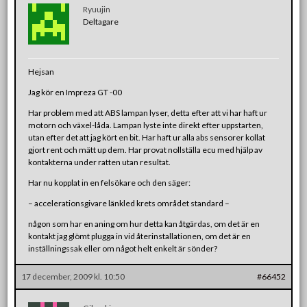
Ryuujin
Deltagare
Hejsan
Jag kör en Impreza GT -00
Har problem med att ABS lampan lyser, detta efter att vi har haft ur
motorn och växel-låda. Lampan lyste inte direkt efter uppstarten,
utan efter det att jag kört en bit. Har haft ur alla abs sensorer kollat
gjort rent och mätt up dem. Har provat nollställa ecu med hjälp av
kontakterna under ratten utan resultat.
Har nu kopplat in en felsökare och den säger:
– accelerationsgivare länkled krets området standard –
någon som har en aning om hur detta kan åtgärdas, om det är en
kontakt jag glömt plugga in vid återinstallationen, om det är en
inställningssak eller om något helt enkelt är sönder?
17 december, 2009 kl. 10:50
#66452