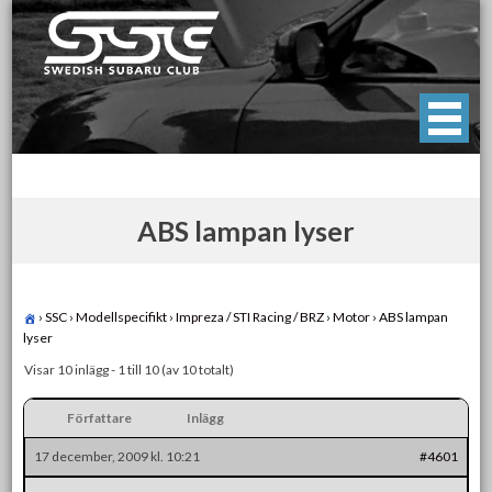
Skip
to
content
Swedish Subaru Club
För oss som älskar Subaru!
ABS lampan lyser
›
SSC
›
Modellspecifikt
›
Impreza / STI Racing / BRZ
›
Motor
›
ABS lampan
lyser
Visar 10 inlägg - 1 till 10 (av 10 totalt)
Författare
Inlägg
17 december, 2009 kl. 10:21
#4601