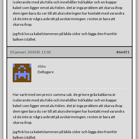
isolerande med alu folie och innehåller två kablar och en koppar
kabel som ligger emot alu folien. det är inga problem att skarva ihop
dem igen bara du ser till att aluisoleringen har kontakt med varandra
så de inte är några avbrott på avskärmningen. resten är bara att
skarva ihop.
jag fick lossa kabelstammen på båda sidor och lägga den framför
balken istället.
15 januari, 2010 kl. 11:02
#66451
Abbe
Deltagare
Har varit med om precis samma sak. de grövre gråa kablarna är
isolerande med alu folie och innehåller två kablar och en koppar
kabel som ligger emot alu folien. det är inga problem att skarva ihop
dem igen bara du ser till att aluisoleringen har kontakt med varandra
så de inte är några avbrott på avskärmningen. resten är bara att
skarva ihop.
jag fick lossa kabelstammen på båda sidor och lägga den framför
balken istället.