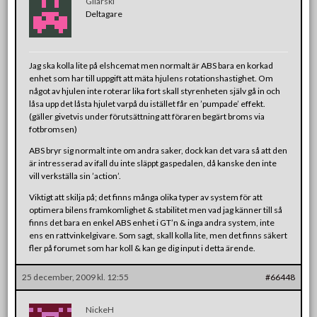
Gilarski
Deltagare
Jag ska kolla lite på elshcemat men normalt är ABS bara en korkad
enhet som har till uppgift att mäta hjulens rotationshastighet. Om
något av hjulen inte roterar lika fort skall styrenheten själv gå in och
låsa upp det låsta hjulet varpå du istället får en ’pumpade’ effekt.
(gäller givetvis under förutsättning att föraren begärt broms via
fotbromsen)
ABS bryr sig normalt inte om andra saker, dock kan det vara så att den
är intresserad av ifall du inte släppt gaspedalen, då kanske den inte
vill verkställa sin ’action’.
Viktigt att skilja på; det finns många olika typer av system för att
optimera bilens framkomlighet & stabilitet men vad jag känner till så
finns det bara en enkel ABS enhet i GT’n & inga andra system, inte
ens en rattvinkelgivare. Som sagt, skall kolla lite, men det finns säkert
fler på forumet som har koll & kan ge dig input i detta ärende.
25 december, 2009 kl. 12:55
#66448
NickeH