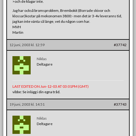
>och de klagar inte.
Jag har också bromsproblem, Brembokit (Borrade skivor och
klossar)kostar på mekonomen 3800:- men det är 3-4v leveranns tid,
jag kan inte vänta så länge, vet du någon som har.
MVH
Martin
12 juni, 2003 kl. 12:59
#37742
Niklas
Deltagare
LAST EDITED ON Jun-12-03 AT 03:01PM (GMT)
vibbe: Se inlägg i din egna tråd.
19 juni, 2003 kl. 14:51
#37743
Niklas
Deltagare