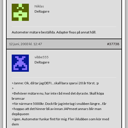
Niklas
Deltagare
Autometer mätare beställda. Adapter fixas på annat håll.
12 juni, 2003 kl. 12:47
#37738
vibbe555
Deltagare
>Janne: Ok, då tar jag DEFI…skall bara spara i 20 år först. :p
>
>Behöver mätare nu, har inte råd med det dyraste. Skall köpa
bromsar
>för närmare 5000kr. Dock får jag inte tag i snubben längre…får
>hoppas att det hinner bli av innan JAPmeet annars blir man
depåqueen
>igen. Autometer funkar fint för mig. Fler i klubben som kör med
dem