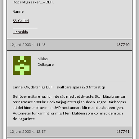
Köp riktiga saker…= DEFI.
/Janne
SSI Galleri
________________
Hemsida
12 juni, 2003 kl. 11:43
#37740
Niklas
Deltagare
Janne: Ok, då tar jag DEFI…skall bara spara i 20 år först. :p
Behöver mätare nu, har inte råd med det dyraste. Skall köpa bromsar
för närmare 5000kr. Dock får jag inte tag i snubben längre…får hoppas
att det hinner bli av innan JAPmeet annars blir man depåqueen igen.
Autometer funkar fint för mig. Fler i klubben som kör med dem och
de klagar inte.
12 juni, 2003 kl. 12:17
#37741