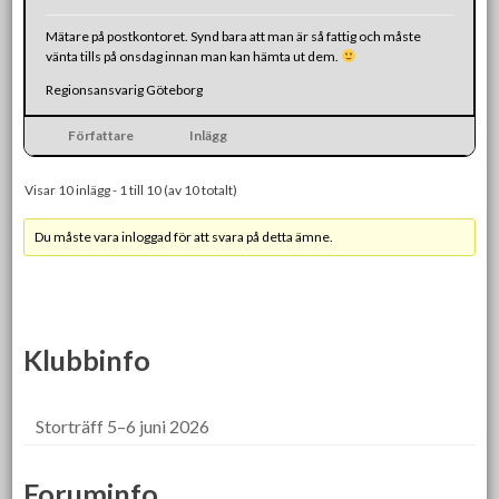
Mätare på postkontoret. Synd bara att man är så fattig och måste
vänta tills på onsdag innan man kan hämta ut dem.
Regionsansvarig Göteborg
Författare
Inlägg
Visar 10 inlägg - 1 till 10 (av 10 totalt)
Du måste vara inloggad för att svara på detta ämne.
Klubbinfo
Storträff 5–6 juni 2026
Foruminfo