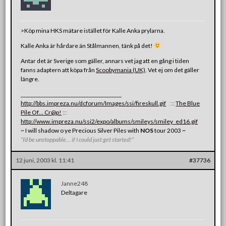
>Köp mina HKS mätare istället för Kalle Anka prylarna.
Kalle Anka är hårdare än Stålmannen, tänk på det!
Antar det är Sverige som gäller, annars vet jag att en gång i tiden
fanns adaptern att köpa från
Scoobymania (UK)
. Vet ej om det gäller
längre.
________________________________________
http://bbs.impreza.nu/dcforum/Images/ssi/fireskull.gif
:
:
:
:
:
The Blue
Pile Of… Cr@p!
:
:
:
:
:
http://www.impreza.nu/ssi2/expo/albums/smileys/smiley_ed16.gif
~ I will shadow o ye Precious Silver Piles with
NOS
tour 2003 ~
”I’d be unstoppable… if I could just get started!”
12 juni, 2003 kl. 11:41
#37736
Janne248
Deltagare