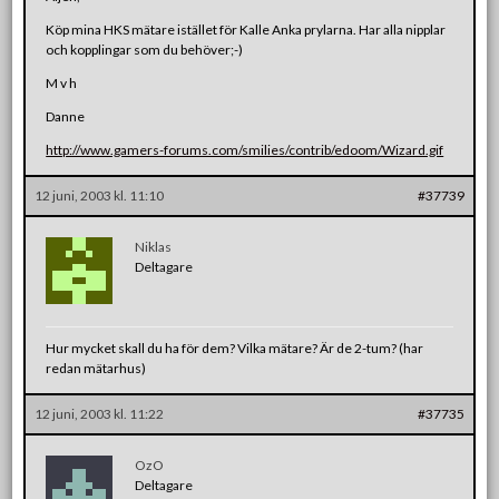
Köp mina HKS mätare istället för Kalle Anka prylarna. Har alla nipplar
och kopplingar som du behöver;-)
M v h
Danne
http://www.gamers-forums.com/smilies/contrib/edoom/Wizard.gif
12 juni, 2003 kl. 11:10
#37739
Niklas
Deltagare
Hur mycket skall du ha för dem? Vilka mätare? Är de 2-tum? (har
redan mätarhus)
12 juni, 2003 kl. 11:22
#37735
OzO
Deltagare