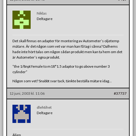
Niklas
Deltagare
Det skall finnas en adapter för montering av Autometer’s oljetemp
mätare. Är det någon som vet var man kan få tag i sånna? Dalhems
hade inte hört talas om någon sådan produkt men kan ta hem om det
är Autometer’s egna produkt.
”the 1/8npt female to m18*1.5 adaptor to go above number 3
cylinder”
Någon som vet? Snabbt svar tack, tänkte beställa mätare idag…
12 juni, 2003 kl. 11:06
#37737
dlehtihet
Deltagare
Äljen,