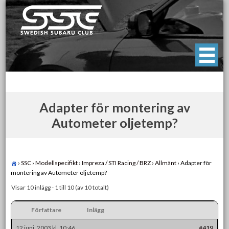
Skip
to
content
Swedish Subaru Club
För oss som älskar Subaru!
Adapter för montering av
Autometer oljetemp?
›
SSC
›
Modellspecifikt
›
Impreza / STI Racing / BRZ
›
Allmänt
›
Adapter för
montering av Autometer oljetemp?
Visar 10 inlägg - 1 till 10 (av 10 totalt)
Författare
Inlägg
12 juni, 2003 kl. 10:46
#419