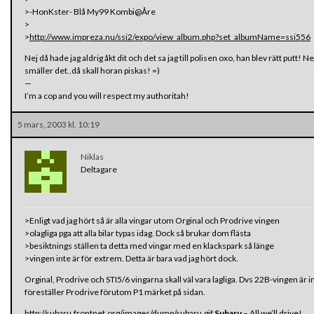
>-HonKster- Blå My99 Kombi@Åre
>
>
http://www.impreza.nu/ssi2/expo/view_album.php?set_albumName=ssi556
Nej då hade jag aldrig åkt dit och det sa jag till polisen oxo, han blev rätt put
smäller det..då skall horan piskas! =)
—
I’m a cop and you will respect my authoritah!
5 mars, 2003 kl. 10:19
Niklas
Deltagare
>Enligt vad jag hört så är alla vingar utom Orginal och Prodrive vingen
>olagliga pga att alla bilar typas idag. Dock så brukar dom flästa
>besiktnings ställen ta detta med vingar med en klackspark så länge
>vingen inte är för extrem. Detta är bara vad jag hört dock.
Orginal, Prodrive och STI5/6 vingarna skall väl vara lagliga. Dvs 22B-vingen är i
föreställer Prodrive förutom P1 märket på sidan.
http://subaru.frontnet.org/images/dump/subaru.gif
Subaru
– All we’ll drive!