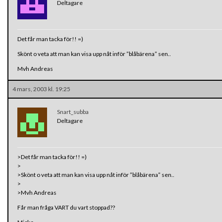
Deltagare
Det får man tacka för!! =)
Skönt o veta att man kan visa upp nåt inför ”blåbärena” sen..
Mvh Andreas
4 mars, 2003 kl. 19:25
Snart_subba
Deltagare
>Det får man tacka för!! =)
>
>Skönt o veta att man kan visa upp nåt inför ”blåbärena” sen..
>
>Mvh Andreas
Får man fråga VART du vart stoppad??