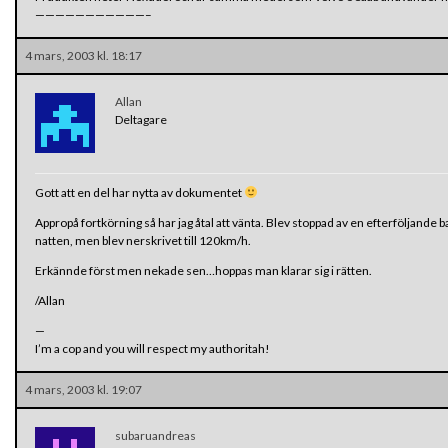
———————————–
4 mars, 2003 kl. 18:17
Allan
Deltagare
Gott att en del har nytta av dokumentet
Appropå fortkörning så har jag åtal att vänta. Blev stoppad av en efterföljande b
natten, men blev nerskrivet till 120km/h.
Erkännde först men nekade sen…hoppas man klarar sig i rätten.
/Allan
—
I’m a cop and you will respect my authoritah!
4 mars, 2003 kl. 19:07
subaruandreas