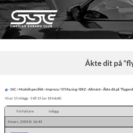
Skip
to
content
Swedish Subaru Club
För oss som älskar Subaru!
Åkte dit på ”
›
SSC
›
Modellspecifikt
›
Impreza / STI Racing / BRZ
›
Allmänt
›
Åkte dit på ”flyga
Visar 15 inlägg - 1 till 15 (av 18 totalt)
Författare
Inlägg
4 mars, 2003 kl. 16:43