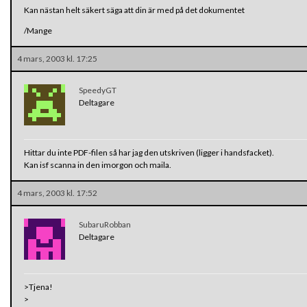
Kan nästan helt säkert säga att din är med på det dokumentet
/Mange
4 mars, 2003 kl. 17:25
SpeedyGT
Deltagare
Hittar du inte PDF-filen så har jag den utskriven (ligger i handsfacket).
Kan isf scanna in den imorgon och maila.
4 mars, 2003 kl. 17:52
SubaruRobban
Deltagare
>Tjena!
>