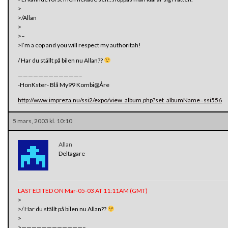
>
>/Allan
>
>–
>I’m a cop and you will respect my authoritah!
/ Har du ställt på bilen nu Allan??
————————————–
-HonKster- Blå My99 Kombi@Åre
http://www.impreza.nu/ssi2/expo/view_album.php?set_albumName=ssi556
5 mars, 2003 kl. 10:10
Allan
Deltagare
LAST EDITED ON Mar-05-03 AT 11:11AM (GMT)
>
>/ Har du ställt på bilen nu Allan??
>
>————————————–