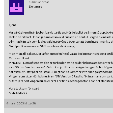
subaruandreas
Deltagare
Tjena!
Var på väg hem ifrån jobbet ida vid 16 tiden. Körde lagligt o så men så upptäckt
stolpe en bit bort.. Innan ja hann o tänka så rusade en snut ut i vägen o vinkade 
trimmad? En sak som ja blev väldigt förvånad över var att dom inte anmärkte ell
Nur Spec R som en viss SAM monterat dit åt mej=)
Men men, till saken. Det ja fick anmärkning på va att det inte fanns någon regplåt
Och sen till sist:
VINGEN!! Dom påstod att den är förbjuden att ha på där bak pga att den är för hö
vara 30mm över karossen”. Och då sa ja till han att originalvingen är bra högr
nåt extrautrustat på bilen isåfall.. Enligt han så kommer inte bilen gå igenom b
Vingen som sitter där bak nu är en ”STi Version 5 Replika” Nån annan som varit
Måste ja ta bort vingen nu då eller? Eller finns det någonstans där det står lite
Vore tacksam för svar!
Mvh Andreas
4 mars, 2003 kl. 16:58