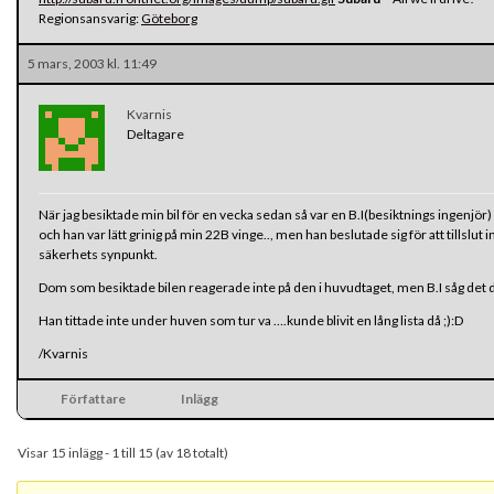
Regionsansvarig:
Göteborg
5 mars, 2003 kl. 11:49
Kvarnis
Deltagare
När jag besiktade min bil för en vecka sedan så var en B.I(besiktnings ingenjör) 
och han var lätt grinig på min 22B vinge.., men han beslutade sig för att tillslut
säkerhets synpunkt.
Dom som besiktade bilen reagerade inte på den i huvudtaget, men B.I såg det d
Han tittade inte under huven som tur va ….kunde blivit en lång lista då ;):D
/Kvarnis
Författare
Inlägg
Visar 15 inlägg - 1 till 15 (av 18 totalt)