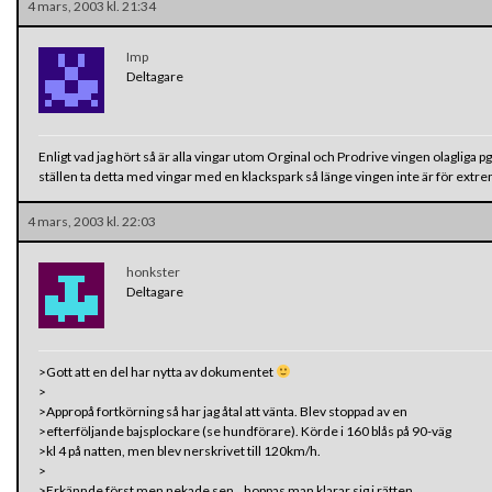
4 mars, 2003 kl. 21:34
Imp
Deltagare
Enligt vad jag hört så är alla vingar utom Orginal och Prodrive vingen olagliga pg
ställen ta detta med vingar med en klackspark så länge vingen inte är för extrem
4 mars, 2003 kl. 22:03
honkster
Deltagare
>Gott att en del har nytta av dokumentet
>
>Appropå fortkörning så har jag åtal att vänta. Blev stoppad av en
>efterföljande bajsplockare (se hundförare). Körde i 160 blås på 90-väg
>kl 4 på natten, men blev nerskrivet till 120km/h.
>
>Erkännde först men nekade sen…hoppas man klarar sig i rätten.