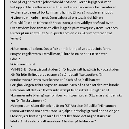
>Var på väg hem ifrån jobbet ida vid 16 tiden. Körde lagligt o så men
>så upptäckte ja efter vägen att det satt en radarkamera fastmonterad
>vid en stolpe en bit bort.. Innan ja hann o tänka så rusade en snut ut
>i vägen o vinkade in mej. Dom babbla på om typ, är det här en
>”rallybil”?, e den trimmad? En sak som ja blev väldigt förvånad över
>var att dom inte anmärkte eller klagade på mitt avgassystem. Det som
>sitter på nu är ett Blitz Nur Spec R som en viss SAM monterat dit åt
>mej=)
>
>Men men, till saken. Det ja fick anmärkning på va att det inte fanns
>någon regplåt fram. Det vill man ju inte ha nu när FET IC:n sitter
>där..!
>Och sen till sist:
>VINGEN!! Dom påstod att den är förbjuden att ha på där bak pga att den
>är för hög. Enligt deras papper så står det att ”bakspoilers får
>endast vara 30mm över karossen”. Och då sa ja till han att
>originalvingen är bra högre än 30mm. Men då sa han att det inte kunde
>stämma, att det va nåt extrautrustat på bilen isåfall.. Enligt han så
>kommer inte bilen gå igenom besiktningen nu den 31:a mars när den ska
>in för första gången.=(
>Vingen som sitter där bak nu är en ”STi Version 5 Replika” Nån annan
>som varit med om detta?? Snälla hjälp! E det olagligt med denna vinge?
>Måste ja ta bort vingen nu då eller? Eller finns det någonstans där
>det står lite info om att man kan få ha den på bakluckan?
>