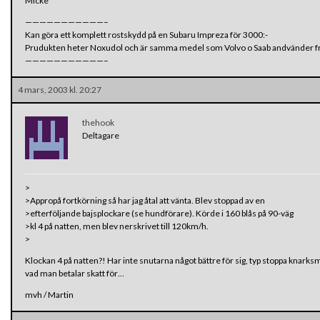
Micke
———————————–
Kan göra ett komplett rostskydd på en Subaru Impreza för 3000:-
Prudukten heter Noxudol och är samma medel som Volvo o Saab andvänder frå
———————————–
4 mars, 2003 kl. 20:27
thehook
Deltagare
>
>Appropå fortkörning så har jag åtal att vänta. Blev stoppad av en
>efterföljande bajsplockare (se hundförare). Körde i 160 blås på 90-väg
>kl 4 på natten, men blev nerskrivet till 120km/h.
>
Klockan 4 på natten?! Har inte snutarna något bättre för sig, typ stoppa knar
vad man betalar skatt för…
mvh / Martin