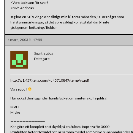
>Vore tacksam för svar!
>Mvh Andreas
Jag har en STi 5 vinge o besiktiga min bil förra månaden, UTAN några som
helst annmärkningar, så det vore väldigt konstigt ifall din bil inte
gick genom beiktning / Robban
4 mars, 2003 kl. 17:55
Snart_subba
Deltagare
http://w1.457.telia.com/~u45710847/temp/vv.pdf
Varsegod!
Har också den liggande i handsfacket om snuten skulle jiddra!
MVH
Micke
———————————–
Kan göra ett komplett rostskydd på en Subaru Impreza för 3000:-
Prudukten heter Noxudol och är samma medel som Volvo o Saab andvänder frå