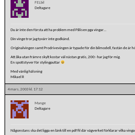
FELbil
Deltagare
Du är inte den första att ha problem med Pålisen pga vingar…
Din vinge tror jag tyvärr inte godkänd.
Originalvingen samt Prodrivevingen är typade för din bilmodell, fastän de är
Att åka utan främre skylt kostar väl nästan gratis, 200:- har jag för mig.
En spottstyver för stylingputtar
Med vänlig hälsning
Mikael R
4 mars, 2003 kl. 17:12
Mange
Deltagare
Någonstans ska det ligga en länk till en pdf fil där vägverket förklarar vilka vinga