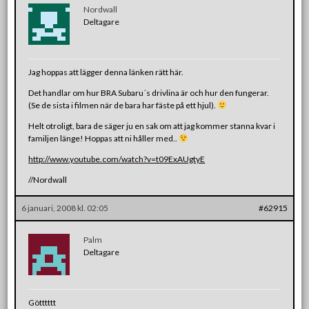
Nordwall
Deltagare
Jag hoppas att lägger denna länken rätt här.
Det handlar om hur BRA Subaru´s drivlina är och hur den fungerar.
(Se de sista i filmen när de bara har fäste på ett hjul).
Helt otroligt, bara de säger ju en sak om att jag kommer stanna kvar i
familjen länge! Hoppas att ni håller med..
http://www.youtube.com/watch?v=t09ExAUgtyE
//Nordwall
6 januari, 2008 kl. 02:05
#62915
Palm
Deltagare
Götttttt