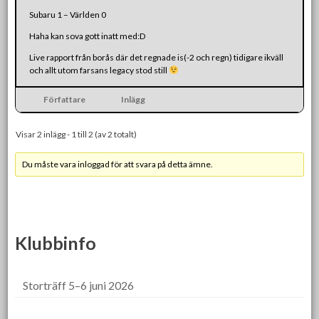
Subaru 1 – Världen 0
Haha kan sova gott inatt med:D
Live rapport från borås där det regnade is(-2 och regn) tidigare ikväll
och allt utom farsans legacy stod still
Författare
Inlägg
Visar 2 inlägg - 1 till 2 (av 2 totalt)
Du måste vara inloggad för att svara på detta ämne.
Klubbinfo
Storträff 5–6 juni 2026