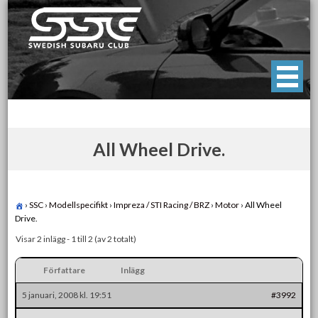
Skip
to
content
Swedish Subaru Club
För oss som älskar Subaru!
All Wheel Drive.
›
SSC
›
Modellspecifikt
›
Impreza / STI Racing / BRZ
›
Motor
›
All Wheel
Drive.
Visar 2 inlägg - 1 till 2 (av 2 totalt)
Författare
Inlägg
5 januari, 2008 kl. 19:51
#3992