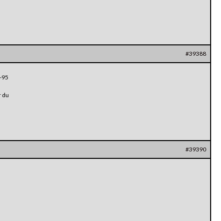
#39388
 -95
r du
#39390