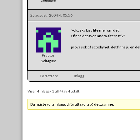
Deltagare
25 augusti, 2004 kl. 05:56
>ok.. ska läsa lite mer om det…
>finns det även andra alternativ?
prova sök på scoobynet, det finns ju en
Practos
Deltagare
Författare
Inlägg
Visar 4 inlägg - 1 till 4 (av 4 totalt)
Du måste vara inloggad för att svara på detta ämne.