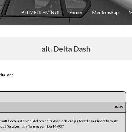
BLI MEDLEM NU!
Forum
Medlemskap
M
alt. Delta Dash
Delta Dash
#639
uttit och läst en hel del om delta dash och vad jag förstår så går det bara att
t då för alternativ för mig som kör My95?