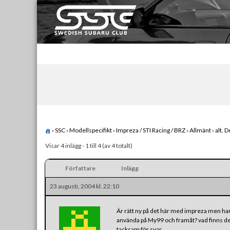
Skip
to
content
Swedish Subaru Club
För oss som älskar Subaru!
›
SSC
›
Modellspecifikt
›
Impreza / STI Racing / BRZ
›
Allmänt
›
alt. 
Visar 4 inlägg - 1 till 4 (av 4 totalt)
Författare
Inlägg
23 augusti, 2004 kl. 22:10
Är rätt ny på det här med impreza men har s
använda på My99 och framåt? vad finns de
tacksam för svar