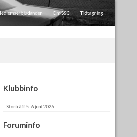
edlemserbjudanden
Om SSC
Tidtagning
Klubbinfo
Storträff 5–6 juni 2026
Foruminfo