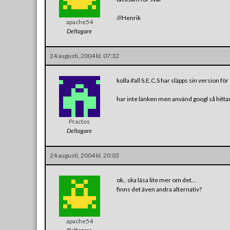
///Henrik
apache54
Deltagare
24 augusti, 2004 kl. 07:32
kolla ifall S.E.C.S har släpps sin version för
har inte länken men använd googl så hitta
Practos
Deltagare
24 augusti, 2004 kl. 20:03
ok.. ska läsa lite mer om det…
finns det även andra alternativ?
apache54