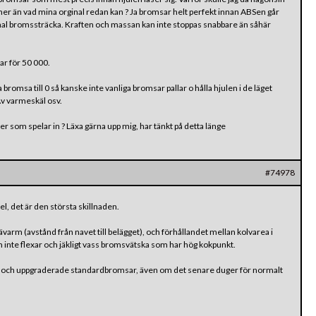
 än vad mina orginal redan kan ? Ja bromsar helt perfekt innan ABSen går
al bromssträcka. Kraften och massan kan inte stoppas snabbare än såhär
ar för 50 000.
bromsa till 0 så kanske inte vanliga bromsar pallar o hålla hjulen i de läget
 Av varmeskäl osv.
er som spelar in ? Läxa gärna upp mig, har tänkt på detta länge
#74978
, det är den största skillnaden.
varm (avstånd från navet till belägget), och förhållandet mellan kolvarea i
inte flexar och jäkligt vass bromsvätska som har hög kokpunkt.
ar och uppgraderade standardbromsar, även om det senare duger för normalt