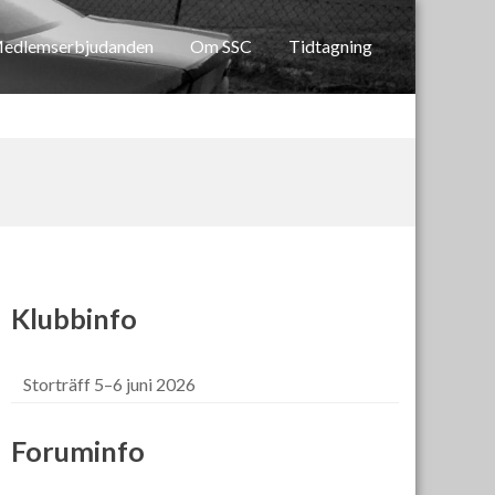
edlemserbjudanden
Om SSC
Tidtagning
Klubbinfo
Storträff 5–6 juni 2026
Foruminfo