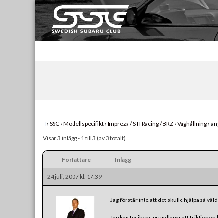
Skip
to
content
Swedish Subaru Club
För oss som älskar Subaru!
›
SSC
›
Modellspecifikt
›
Impreza / STI Racing / BRZ
›
Väghållning
›
an
Visar 3 inlägg - 1 till 3 (av 3 totalt)
Författare
Inlägg
24 juli, 2007 kl. 17:39
Jag förstår inte att det skulle hjälpa så vä
Jag kan fysikens grundlagar att friktionen