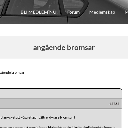
BLI MEDLEM NU!
Forum
Medlemskap
M
angående bromsar
gående bromsar
#5735
ldigt mycket att köpa ett par bättre, dyrare bromsar ?
 bromsar som mest precis innan hjulen låser sig. Varför skulle jag då någonsin