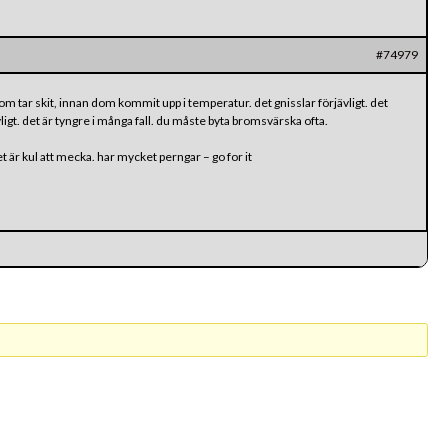
#74979
om tar skit, innan dom kommit upp i temperatur. det gnisslar förjävligt. det
vligt. det är tyngre i många fall. du måste byta bromsvärska ofta.
 är kul att mecka. har mycket perngar – go for it