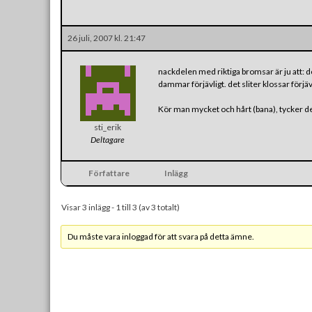
26 juli, 2007 kl. 21:47
nackdelen med riktiga bromsar är ju att: d
dammar förjävligt. det sliter klossar förjä
Kör man mycket och hårt (bana), tycker det
sti_erik
Deltagare
Författare
Inlägg
Visar 3 inlägg - 1 till 3 (av 3 totalt)
Du måste vara inloggad för att svara på detta ämne.