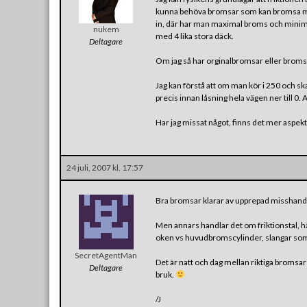
kunna behöva bromsar som kan bromsa mer
in, där har man maximal broms och minim
nukem
med 4 lika stora däck.
Deltagare
Om jag så har orginalbromsar eller broms
Jag kan förstå att om man kör i 250 och ska 
precis innan låsning hela vägen ner till 0.
Har jag missat något, finns det mer aspekt
24 juli, 2007 kl. 17:57
Bra bromsar klarar av upprepad misshandel
Men annars handlar det om friktionstal, hä
oken vs huvudbromscylinder, slangar som 
SecretAgentMan
Det är natt och dag mellan riktiga broms
Deltagare
bruk.
/J