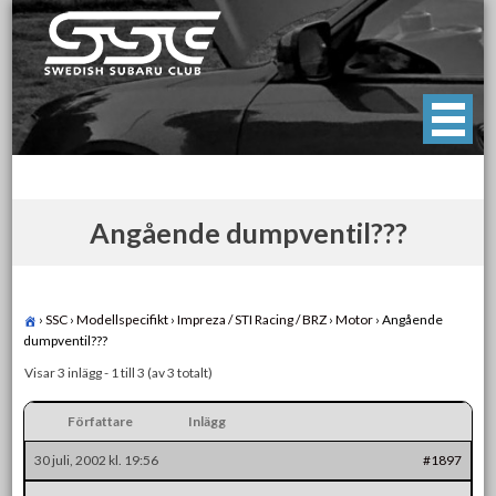
Skip
to
content
Swedish Subaru Club
För oss som älskar Subaru!
Angående dumpventil???
›
SSC
›
Modellspecifikt
›
Impreza / STI Racing / BRZ
›
Motor
›
Angående
dumpventil???
Visar 3 inlägg - 1 till 3 (av 3 totalt)
Författare
Inlägg
30 juli, 2002 kl. 19:56
#1897