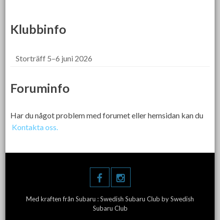
Klubbinfo
Storträff 5–6 juni 2026
Foruminfo
Har du något problem med forumet eller hemsidan kan du
Kontakta oss.
Med kraften från Subaru :
Swedish Subaru Club
by Swedish
Subaru Club