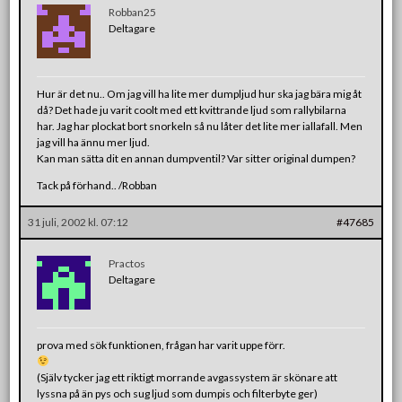
Robban25
Deltagare
Hur är det nu.. Om jag vill ha lite mer dumpljud hur ska jag bära mig åt
då? Det hade ju varit coolt med ett kvittrande ljud som rallybilarna
har. Jag har plockat bort snorkeln så nu låter det lite mer iallafall. Men
jag vill ha ännu mer ljud.
Kan man sätta dit en annan dumpventil? Var sitter original dumpen?
Tack på förhand.. /Robban
31 juli, 2002 kl. 07:12
#47685
Practos
Deltagare
prova med sök funktionen, frågan har varit uppe förr.
(Själv tycker jag ett riktigt morrande avgassystem är skönare att
lyssna på än pys och sug ljud som dumpis och filterbyte ger)