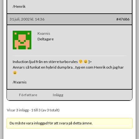
/Henrik
31 juli, 2002 kl. 14:36
#47686
Kvarnis
Deltagare
Induction ljud från en större turbo rules
}>
Annars så funkat en hybrid dump bra…typ en som Henrik och jag har
/Kvarnis
Författare
Inlägg
Visar 3 inlägg - 1 till 3 (av 3 totalt)
Du måste vara inloggad för att svara på detta ämne.