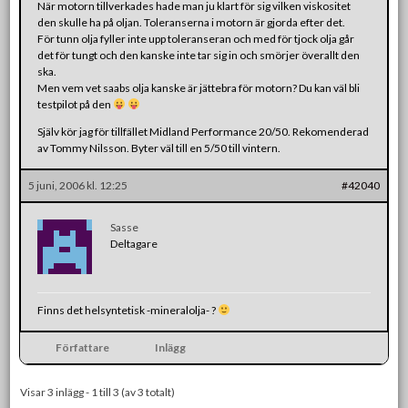
När motorn tillverkades hade man ju klart för sig vilken viskositet
den skulle ha på oljan. Toleranserna i motorn är gjorda efter det.
För tunn olja fyller inte upp toleranseran och med för tjock olja går
det för tungt och den kanske inte tar sig in och smörjer överallt den
ska.
Men vem vet saabs olja kanske är jättebra för motorn? Du kan väl bli
testpilot på den
Själv kör jag för tillfället Midland Performance 20/50. Rekomenderad
av Tommy Nilsson. Byter väl till en 5/50 till vintern.
5 juni, 2006 kl. 12:25
#42040
Sasse
Deltagare
Finns det helsyntetisk -mineralolja- ?
Författare
Inlägg
Visar 3 inlägg - 1 till 3 (av 3 totalt)