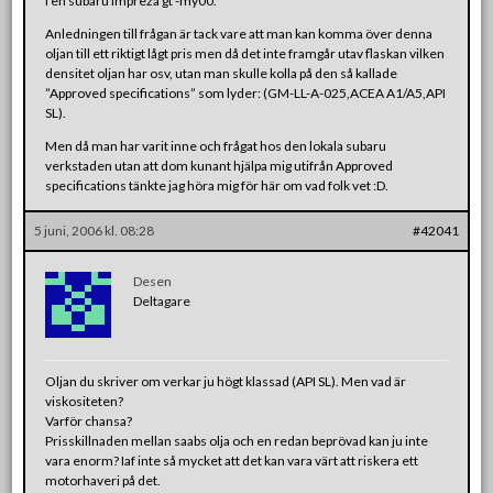
I en subaru impreza gt -my00.
Anledningen till frågan är tack vare att man kan komma över denna
oljan till ett riktigt lågt pris men då det inte framgår utav flaskan vilken
densitet oljan har osv, utan man skulle kolla på den så kallade
”Approved specifications” som lyder: (GM-LL-A-025,ACEA A1/A5,API
SL).
Men då man har varit inne och frågat hos den lokala subaru
verkstaden utan att dom kunant hjälpa mig utifrån Approved
specifications tänkte jag höra mig för här om vad folk vet :D.
5 juni, 2006 kl. 08:28
#42041
Desen
Deltagare
Oljan du skriver om verkar ju högt klassad (API SL). Men vad är
viskositeten?
Varför chansa?
Prisskillnaden mellan saabs olja och en redan beprövad kan ju inte
vara enorm? Iaf inte så mycket att det kan vara värt att riskera ett
motorhaveri på det.