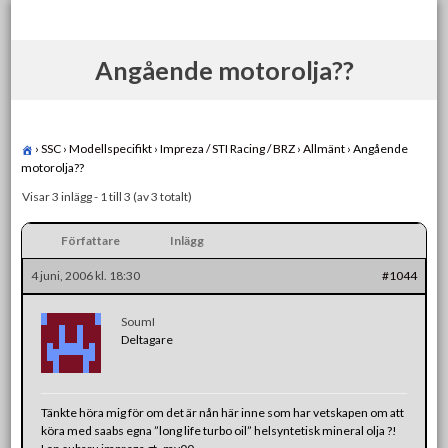
Skip
to
content
Angående motorolja??
›
SSC
›
Modellspecifikt
›
Impreza / STI Racing / BRZ
›
Allmänt
›
Angående
motorolja??
Visar 3 inlägg - 1 till 3 (av 3 totalt)
Författare
Inlägg
4 juni, 2006 kl. 18:30
#1044
SoumI
Deltagare
Tänkte höra mig för om det är nån här inne som har vetskapen om att
köra med saabs egna ”long life turbo oil” helsyntetisk mineral olja ?!