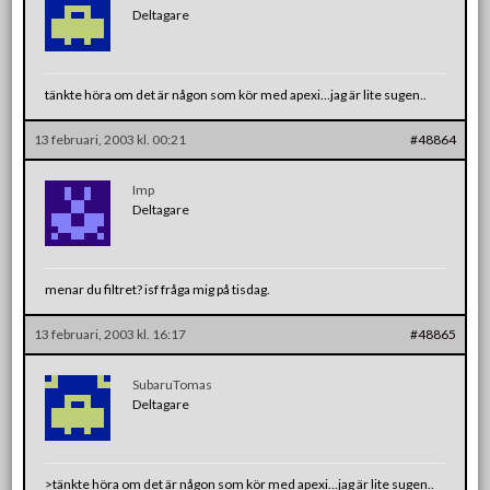
Deltagare
tänkte höra om det är någon som kör med apexi…jag är lite sugen..
13 februari, 2003 kl. 00:21
#48864
Imp
Deltagare
menar du filtret? isf fråga mig på tisdag.
13 februari, 2003 kl. 16:17
#48865
SubaruTomas
Deltagare
>tänkte höra om det är någon som kör med apexi…jag är lite sugen..