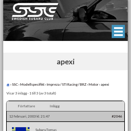
Skip
to
content
Swedish Subaru Club
För oss som älskar Subaru!
apexi
›
SSC
›
Modellspecifikt
›
Impreza / STI Racing / BRZ
›
Motor
›
apexi
Visar 3 inlägg - 1 till 3 (av 3 totalt)
Författare
Inlägg
12 februari, 2003 kl. 21:47
#2046
SubaruTomas