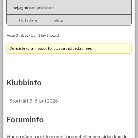
nej jag menar turboboxen
Författare
Inlägg
Visar 3 inlägg - 1 till 3 (av 3 totalt)
Du måste vara inloggad för att svara på detta ämne.
Klubbinfo
Storträff 5–6 juni 2026
Foruminfo
Har du något problem med forumet eller hemsidan kan du