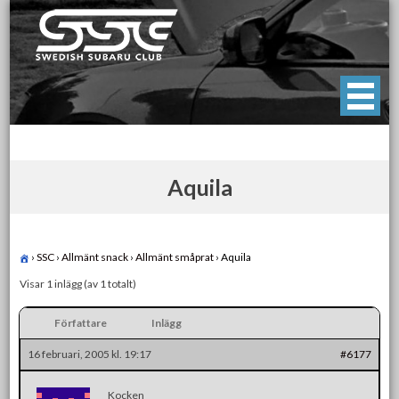
Skip
to
content
Swedish Subaru Club
För oss som älskar Subaru!
Aquila
›
SSC
›
Allmänt snack
›
Allmänt småprat
›
Aquila
Visar 1 inlägg (av 1 totalt)
Författare
Inlägg
16 februari, 2005 kl. 19:17
#6177
Kocken