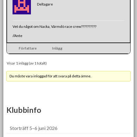
Deltagare
Vet du något om Nacka, Värmdö race crew??????????
//Ante
Författare
Inlägg
Visar 1 inlägg (av 1 totalt)
Du måste vara inloggad för att svara på detta ämne.
Klubbinfo
Storträff 5–6 juni 2026