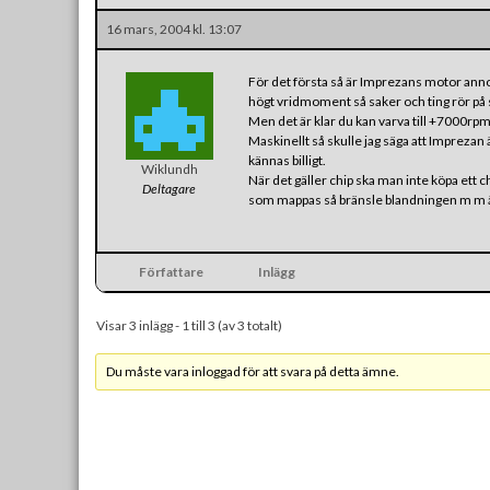
16 mars, 2004 kl. 13:07
För det första så är Imprezans motor ann
högt vridmoment så saker och ting rör på 
Men det är klar du kan varva till +7000rpm
Maskinellt så skulle jag säga att Imprezan 
kännas billigt.
Wiklundh
När det gäller chip ska man inte köpa ett 
Deltagare
som mappas så bränsle blandningen m m ä
Författare
Inlägg
Visar 3 inlägg - 1 till 3 (av 3 totalt)
Du måste vara inloggad för att svara på detta ämne.