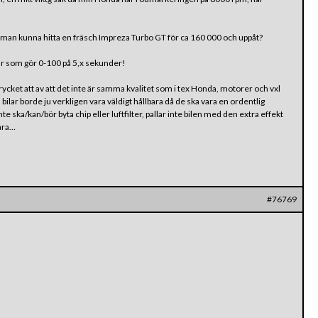
 man kunna hitta en fräsch Impreza Turbo GT för ca 160 000 och uppåt?
där som gör 0-100 på 5,x sekunder!
ntrycket att av att det inte är samma kvalitet som i tex Honda, motorer och vxl
 bilar borde ju verkligen vara väldigt hållbara då de ska vara en ordentlig
nte ska/kan/bör byta chip eller luftfilter, pallar inte bilen med den extra effekt
lara…
#76769