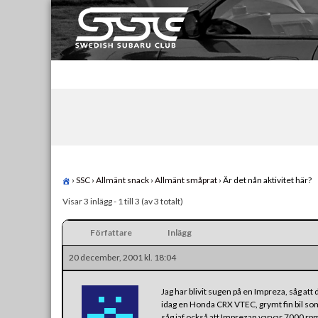
Skip
to
content
Swedish Subaru Club
För oss som älskar Subaru!
›
SSC
›
Allmänt snack
›
Allmänt småprat
›
Är det nån aktivitet här?
Visar 3 inlägg - 1 till 3 (av 3 totalt)
Författare
Inlägg
20 december, 2001 kl. 18:04
Jag har blivit sugen på en Impreza, såg att 
idag en Honda CRX VTEC, grymt fin bil som 
såg iaf också att Imprezan varvar 7000 r