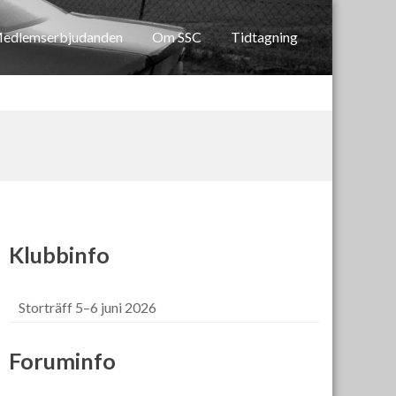
edlemserbjudanden
Om SSC
Tidtagning
Klubbinfo
Storträff 5–6 juni 2026
Foruminfo