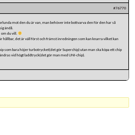
#76770
orlunda mot den du är van, man behöver inte bottvarva den för den har så
sig ändå.
 om du vill.
är hållbar, det är väll först och främst inredningen som kan knarra vilket kan
chip som bara höjer turbotrycket(det gör Superchip) utan man ska köpa ett chip
ndras vid högt laddtryck(det gör man med UNI-chip).