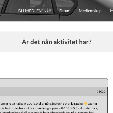
BLI MEDLEM NU!
Forum
Medlemskap
M
Är det nån aktivitet här?
#6025
dom är rätt snabba 0-100 (5,5 eller nåt sånt) och det är ju rätt kul
Jag har
är helt underbar att köra men den gör ju inte 0-100 på 5,5 sekunder. Jaja,
pm, en mkt viktg sak då min Honda har rödmarkeringen på 8000 rpm, har