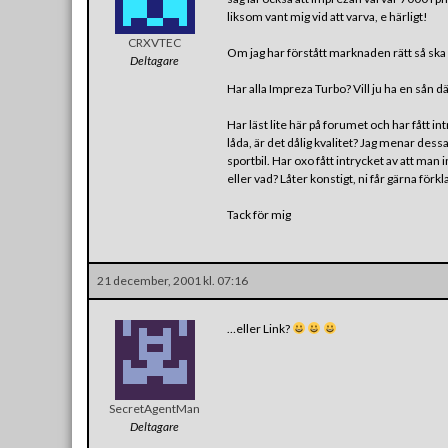
liksom vant mig vid att varva, e härligt!
CRXVTEC
Om jag har förstått marknaden rätt så ska
Deltagare
Har alla Impreza Turbo? Vill ju ha en sån 
Har läst lite här på forumet och har fått i
låda, är det dålig kvalitet? Jag menar dessa
sportbil. Har oxo fått intrycket av att man i
eller vad? Låter konstigt, ni får gärna förk
Tack för mig
21 december, 2001 kl. 07:16
…eller Link?
SecretAgentMan
Deltagare