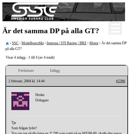
Skip
to
content
För oss som älskar Subaru!
Är det samma DP på alla GT?
Swedish Subaru Club
›
SSC
›
Modellspecifikt
›
Impreza / STI Racing / BRZ
›
Motor
›
Är det samma DP
på alla GT?
Visar 4 inlägg - 1 till 4 (av 4 totalt)
Författare
Inlägg
2 februari, 2004 kl. 14:44
#2396
Henke
Deltagare
Tja
Som frågan lyder!
Typ om jag skulle köpa en 3″ DP som suttit på en MY99-00, skulle den passa