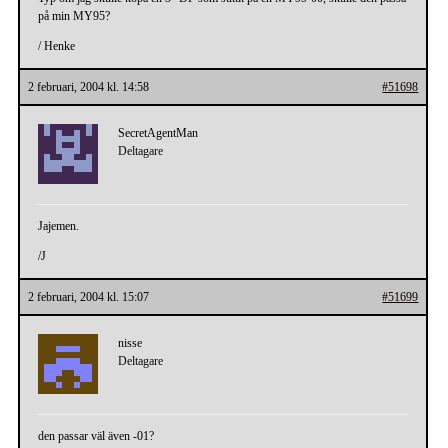
på min MY95?
/ Henke
2 februari, 2004 kl. 14:58
#51698
SecretAgentMan
Deltagare
Jajemen.
/J
2 februari, 2004 kl. 15:07
#51699
nisse
Deltagare
den passar väl även -01?