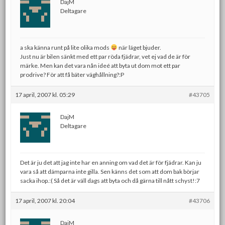
DajM
Deltagare
a ska känna runt på lite olika mods
när läget bjuder.
Just nu är bilen sänkt med ett par röda fjädrar, vet ej vad de är för
märke. Men kan det vara nån ideé att byta ut dom mot ett par
prodrive? För att få bäter väghållning?:P
17 april, 2007 kl. 05:29
#43705
DajM
Deltagare
Det är ju det att jag inte har en anning om vad det är för fjädrar. Kan ju
vara så att dämparna inte gilla. Sen känns det som att dom bak börjar
sacka ihop.:( Så det är väll dags att byta och då gärna till nått schyst!:7
17 april, 2007 kl. 20:04
#43706
DajM