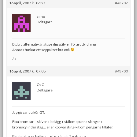
16 april, 2007 kl. 06:21
#43702
simo
Deltagare
Ett bra alternativ är att ge dig själv en förarutbildning
Annars funkar ett soppakort bra oxå
/U
16 april, 2007 kl. 07:08
#43700
OzO
Deltagare
Jag gissar du kör GT.
Fixa bromsar – skivor + belägg + stålomspunna slangar +
bromscylinderstag… eller köp värsting-kit om pengarna tillåter.
Byt dimljus -> helljus… eller sätt dit 3 extraljus