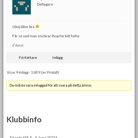
Deltagare
Okej låter bra
Får se vad man snickrar ihop för kitt hehe
// Jussi
Författare
Inlägg
Visar 9 inlägg - 1 till 9 (av 9 totalt)
Du måste vara inloggad för att svara på detta ämne.
Klubbinfo
Storträff 5–6 juni 2026