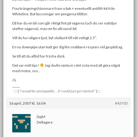
Fixa krängningshämmare fram o bak + eventuellt antilift-kit från
Whiteline. Byt bussningar om pengarna tillåter.
Då har du en bil som går riktigt fint på vägarna (och du ser nattdjur
utefter vägarna), mao en fin allround-bil.
Vill du ha roligare ljud, byt slutburk till nåt vettigt 2,5″.
En ny downpipe utan katt ger dig lite snabbare respons vid gaspådrag.
Se till att du alltid har fräsha däck.
Det var mitt tips!
Jag skulle vänta in i det sista med att göra något
med motor, osv…
/G
_____
:
:
:
:
:
|
”I would be unstoppable… if I could just get started!”
|
:
:
:
:
:
16 april, 2007 kl. 16:04
#43703
DajM
Deltagare