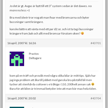
Jo det är gt. Avgas är bytt till ett 3″ system sedan är det dawes. no
more no less =)
Bra med ideér tror nog att man fixar med bromsarna och byter
bussningar samt krängare.
kanske bättre att vänta med ett par d2:or, och ist ta tag i bussningar
krängare fram,bak och allt med bromsar förutom oken?
16 april, 2007 kl. 16:26
#43701
Practos
Deltagare
kom på en träff och provåk med några olika bilar är mitt tips. Själv har
jag inga problem att åka till jobbet med ganska bra påställd bil men
tycker att stenhårda coilovers e tråkiga i 110, 200helt annan sak
Bara för att bilen är trimmad betyder inte att man kör max hela tiden.
16 april, 2007 kl. 20:02
#43704