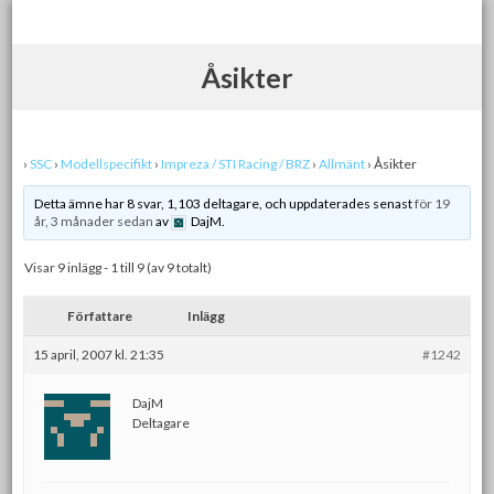
Skip
to
content
Åsikter
›
SSC
›
Modellspecifikt
›
Impreza / STI Racing / BRZ
›
Allmänt
›
Åsikter
Detta ämne har 8 svar, 1,103 deltagare, och uppdaterades senast
för 19
år, 3 månader sedan
av
DajM.
Visar 9 inlägg - 1 till 9 (av 9 totalt)
Författare
Inlägg
15 april, 2007 kl. 21:35
#1242
DajM
Deltagare