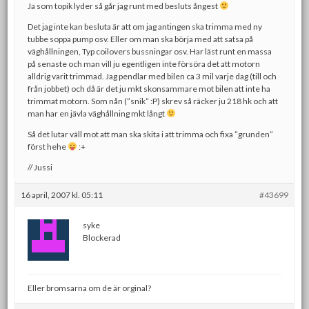
Ja som topik lyder så går jag runt med besluts ångest
Det jag inte kan besluta är att om jag antingen ska trimma med ny
tubbe soppa pump osv. Eller om man ska börja med att satsa på
väghållningen, Typ coilovers bussningar osv. Har läst runt en massa
på senaste och man vill ju egentligen inte försöra det att motorn
alldrig varit trimmad. Jag pendlar med bilen ca 3 mil varje dag (till och
från jobbet) och då är det ju mkt skonsammare mot bilen att inte ha
trimmat motorn. Som nån (”snik” :P) skrev så räcker ju 218 hk och att
man har en jävla väghållning mkt långt
Så det lutar väll mot att man ska skita i att trimma och fixa ”grunden”
först hehe
:+
// Jussi
16 april, 2007 kl. 05:11
#43699
syke
Blockerad
Eller bromsarna om de är orginal?