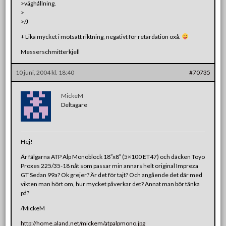
>väghållning.
>
>/J
+ Lika mycket i motsatt riktning, negativt för retardation oxå.
Messerschmitterkjell
10 juni, 2004 kl. 18:40
#70735
MickeM
Deltagare
Hej!
Är fälgarna ATP Alp Monoblock 18″x8″ (5×100 ET47) och däcken Toyo
Proxes 225/35-18 nåt som passar min annars helt original Impreza
GT Sedan 99a? Ok grejer? Är det för tajt? Och angående det där med
vikten man hört om, hur mycket påverkar det? Annat man bör tänka
på?
/MickeM
http://home.aland.net/mickem/atpalpmono.jpg