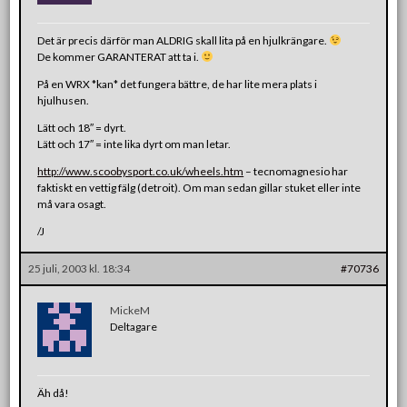
Det är precis därför man ALDRIG skall lita på en hjulkrängare.
De kommer GARANTERAT att ta i.
På en WRX *kan* det fungera bättre, de har lite mera plats i
hjulhusen.
Lätt och 18″ = dyrt.
Lätt och 17″ = inte lika dyrt om man letar.
http://www.scoobysport.co.uk/wheels.htm
– tecnomagnesio har
faktiskt en vettig fälg (detroit). Om man sedan gillar stuket eller inte
må vara osagt.
/J
25 juli, 2003 kl. 18:34
#70736
MickeM
Deltagare
Äh då!