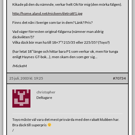
Kikade på den du nämnde, verkar helt Ok för mig (den mörka fälgen).
http://home.aland.net/mickem/detroitf1.jpg
Finns det nån i Sverige som tar in dem? Länk? Pris?
Vad väger förresten original-fälgarna (nämner man aldrig
däckvikten?)?
Vilka däck bör man ha till 18×7″? 215/35 eller 225/35? (Toyo?)
(har letat 18″ länge och hittar bara P1 som verkar ok, men för tunga
enligt Haynes GT-bok…), men skam den som ger sig…
/MickeM
25 juli, 2003 kl. 19:25
#70734
christopher
Deltagare
Toyo måste väl vara det mest prisvärda med den rabatt klubben har.
Bra däck till superpris
/