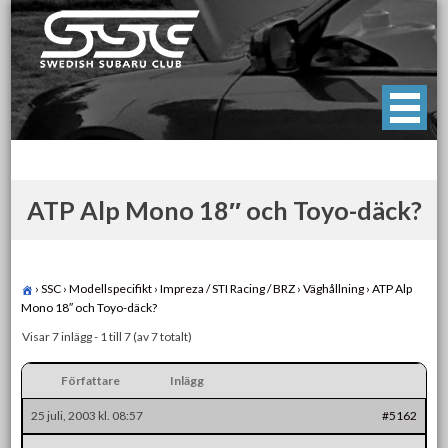
Skip
to
content
Swedish Subaru Club
För oss som älskar Subaru!
ATP Alp Mono 18″ och Toyo-däck?
›
SSC
›
Modellspecifikt
›
Impreza / STI Racing / BRZ
›
Väghållning
›
ATP Alp
Mono 18″ och Toyo-däck?
Visar 7 inlägg - 1 till 7 (av 7 totalt)
Författare
Inlägg
25 juli, 2003 kl. 08:57
#5162