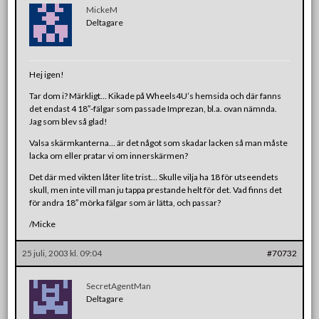
MickeM
Deltagare
Hej igen!
Tar dom i? Märkligt… Kikade på Wheels4U’s hemsida och där fanns
det endast 4 18″-fälgar som passade Imprezan, bl.a. ovan nämnda.
Jag som blev så glad!
Valsa skärmkanterna… är det något som skadar lacken så man måste
lacka om eller pratar vi om innerskärmen?
Det där med vikten låter lite trist… Skulle vilja ha 18 för utseendets
skull, men inte vill man ju tappa prestande helt för det. Vad finns det
för andra 18″ mörka fälgar som är lätta, och passar?
/Micke
25 juli, 2003 kl. 09:04
#70732
SecretAgentMan
Deltagare