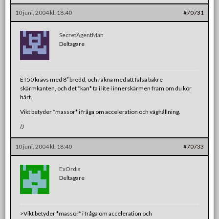
10 juni, 2004 kl. 18:40
#70731
SecretAgentMan
Deltagare
ET50 krävs med 8″ bredd, och räkna med att falsa bakre
skärmkanten, och det *kan* ta i lite i innerskärmen fram om du kör
hårt.
Vikt betyder *massor* i fråga om acceleration och väghållning.
/J
10 juni, 2004 kl. 18:40
#70733
ExOrdis
Deltagare
>Vikt betyder *massor* i fråga om acceleration och