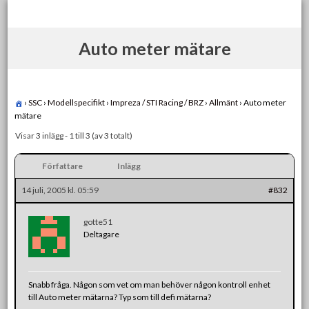
Skip
to
content
Auto meter mätare
›
SSC
›
Modellspecifikt
›
Impreza / STI Racing / BRZ
›
Allmänt
›
Auto meter
mätare
Visar 3 inlägg - 1 till 3 (av 3 totalt)
Författare
Inlägg
14 juli, 2005 kl. 05:59
#832
gotte51
Deltagare
Snabb fråga. Någon som vet om man behöver någon kontroll enhet
till Auto meter mätarna? Typ som till defi mätarna?