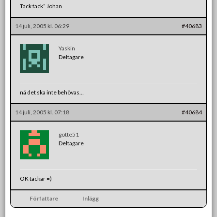
Tack tack” Johan
14 juli, 2005 kl. 06:29
#40683
Yaskin
Deltagare
nä det ska inte behövas…
14 juli, 2005 kl. 07:18
#40684
gotte51
Deltagare
OK tackar =)
Författare
Inlägg