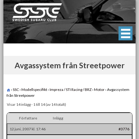
Skip
to
content
Swedish Subaru Club
För oss som älskar Subaru!
Avgassystem från Streetpower
›
SSC
›
Modellspecifikt
›
Impreza / STI Racing / BRZ
›
Motor
›
Avgassystem
från Streetpower
Visar 14 inlägg - 1 till 14 (av 14 totalt)
Författare
Inlägg
12 juni, 2007 kl. 17:46
#3776