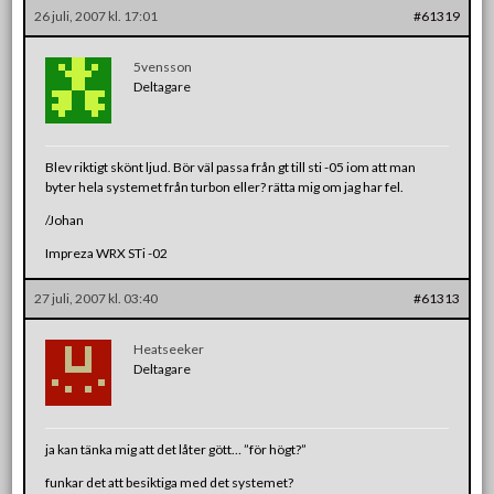
26 juli, 2007 kl. 17:01
#61319
5vensson
Deltagare
Blev riktigt skönt ljud. Bör väl passa från gt till sti -05 iom att man
byter hela systemet från turbon eller? rätta mig om jag har fel.
/Johan
Impreza WRX STi -02
27 juli, 2007 kl. 03:40
#61313
Heatseeker
Deltagare
ja kan tänka mig att det låter gött… ”för högt?”
funkar det att besiktiga med det systemet?