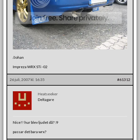
/Johan
Impreza WRX STi -02
26 juli, 2007 kl. 16:35
#61312
Heatseeker
Deltagare
Nice!! hur blev ljudet då? :9
passar det bara wrx?