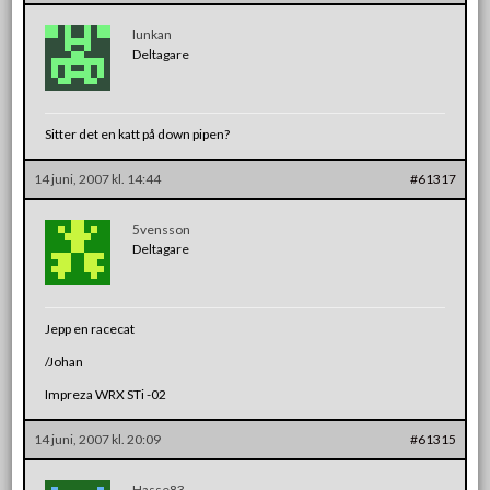
lunkan
Deltagare
Sitter det en katt på down pipen?
14 juni, 2007 kl. 14:44
#61317
5vensson
Deltagare
Jepp en racecat
/Johan
Impreza WRX STi -02
14 juni, 2007 kl. 20:09
#61315
Hasse83