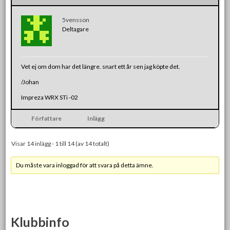
5vensson
Deltagare
Vet ej om dom har det längre. snart ett år sen jag köpte det.
/Johan
Impreza WRX STi -02
Författare
Inlägg
Visar 14 inlägg - 1 till 14 (av 14 totalt)
Du måste vara inloggad för att svara på detta ämne.
Klubbinfo