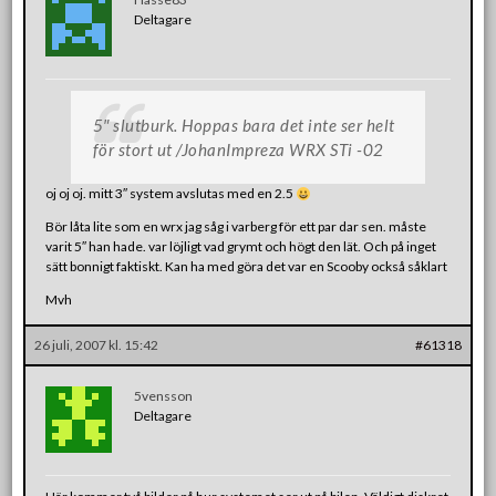
Deltagare
5″ slutburk. Hoppas bara det inte ser helt
för stort ut /JohanImpreza WRX STi -02
oj oj oj. mitt 3″ system avslutas med en 2.5
Bör låta lite som en wrx jag såg i varberg för ett par dar sen. måste
varit 5″ han hade. var löjligt vad grymt och högt den lät. Och på inget
sätt bonnigt faktiskt. Kan ha med göra det var en Scooby också såklart
Mvh
26 juli, 2007 kl. 15:42
#61318
5vensson
Deltagare