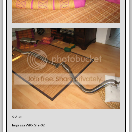
/Johan
Impreza WRX STi -02