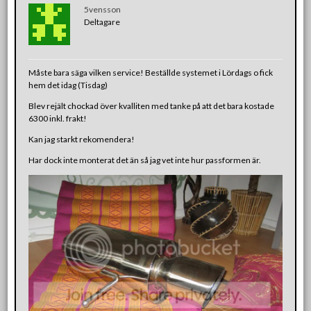
5vensson
Deltagare
Måste bara säga vilken service! Beställde systemet i Lördags o fick
hem det idag (Tisdag)
Blev rejält chockad över kvalliten med tanke på att det bara kostade
6300 inkl. frakt!
Kan jag starkt rekomendera!
Har dock inte monterat det än så jag vet inte hur passformen är.