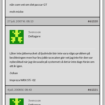
nån som vet om det passar GT
mvh micke
27 juli, 2007 kl. 08:13
#61320
5vensson
Deltagare
Låter inte jättemycket så ljudnivån bör inte vara några problem på
besiktningen men hur bra jobb racecaten gör vet jag inte för den var
nybesiktad när jag skruvade på systemet så det är inte dags förän om
ett år igen.
/Johan
Impreza WRX STi -02
4 juli, 2008 kl. 08:43
#61321
5vensson
Deltagare