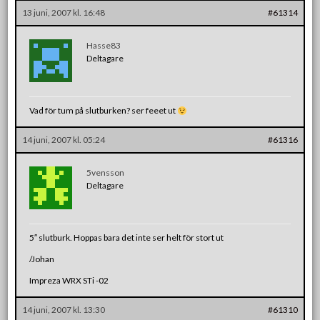
13 juni, 2007 kl. 16:48
#61314
Hasse83
Deltagare
Vad för tum på slutburken? ser feeet ut
14 juni, 2007 kl. 05:24
#61316
5vensson
Deltagare
5″ slutburk. Hoppas bara det inte ser helt för stort ut
/Johan
Impreza WRX STi -02
14 juni, 2007 kl. 13:30
#61310