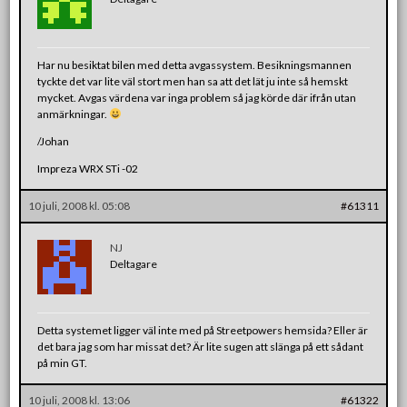
Har nu besiktat bilen med detta avgassystem. Besikningsmannen
tyckte det var lite väl stort men han sa att det lät ju inte så hemskt
mycket. Avgas värdena var inga problem så jag körde där ifrån utan
anmärkningar.
/Johan
Impreza WRX STi -02
10 juli, 2008 kl. 05:08
#61311
NJ
Deltagare
Detta systemet ligger väl inte med på Streetpowers hemsida? Eller är
det bara jag som har missat det? Är lite sugen att slänga på ett sådant
på min GT.
10 juli, 2008 kl. 13:06
#61322